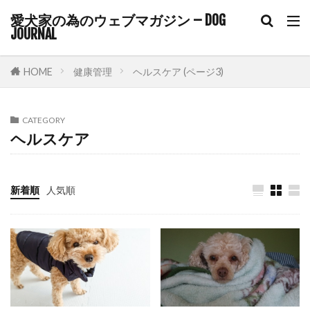
ノーズワーク
ハウス
ハウストレーニング
愛犬家の為のウェブマガジン – DOG
JOURNAL
ハグ
ハズバンダリートレーニング
ハックルズ
ハナセ
HOME
健康管理
ヘルスケア (ページ3)
ハビット・スタッキング
ハンドサイン
ハンドターゲット
ハードアイ
ハーネス
CATEGORY
バケツゲーム
バランス
バランス感覚
ヘルスケア
バリアフリー
バリア機能
バロメーター
パテラ
パニック
パニック状態
新着順
人気順
パニック障害
パピー
パピーブルー
パピーリフト
パルボウイルス
パン
パンティング
パーソナルスペース
パートナーシップ
ヒコーキ耳
ヒート
ビタミンE
ピッチ
ファインド・イット