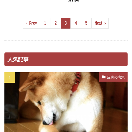
マナーベルト
マネジメント
マラセチア
マンション
マンション暮らし
マーカー
Prev
1
2
3
4
5
Next
マーキング
ミクロフィリア
ミックストコフェロール
メカニズム
メッセージ
メリット
メンタル
人気記事
メンタルケア
モンローウォーク
ユーストレス
ライフスタイル
皮膚の病気
ライフステージ
ライム病
ラダーオブアグレッション
ラダー・オブ・アグレッション
リスク
リスクヘッジ
リズム
リソースガーディング
リダイレクション
リップラッキング
リハビリ
リラックス