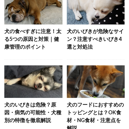
ペットカート
ペットゲート
ペットシッター
ペットシーツ
ペットフード安全法
ペット旅行
ホエールアイ
ホリホリ
ホルモン
犬の食べすぎに注意！太
犬のいびきが危険なサイ
る5つの原因と対策｜健
ン？注意すべきいびき4
ホルモンバランス
ホームケア
康管理のポイント
選と対処法
ボディコンディションスコア
ボディランゲージ
ボディーランゲージ
ポイント
ポジティブ
ポジティブトレーニング
ポジティブループ
ポジティブ・トレーニング
ポジティブ・リインフォースメント
犬のいびきは危険？原
犬のフードにおすすめの
ポジティブ強化
マウンティング
マズル
因・病気の可能性・犬種
トッピングとは？OK食
マズルコントロール
マダニ
マッサージ
別の特徴を徹底解説
材・NG食材・注意点を
解説
マテ
マナー
マナーウェア