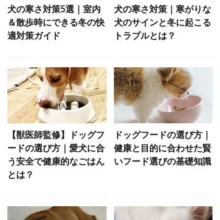
フィアフリー
フィラリア
フィラリア予防
犬の寒さ対策5選｜室内
犬の寒さ対策｜寒がりな
フィラリア症
フィードバック
＆散歩時にできる冬の快
犬のサインと冬に起こる
適対策ガイド
トラブルとは？
フェッチプレイ
フケ
フラストレーション
フリスビー
フリーズ
フロントクリップ
フロントクリップハーネス
フローディング
フローリング
フード
フードアレルギー
ブドウ
ブドウ膜炎
ブラッシング
プレイセラピー
プレイバウ
【獣医師監修】ドッグフ
ドッグフードの選び方｜
プレウォッシュ
プレッシャー
ードの選び方｜愛犬に合
健康と目的に合わせた賢
プロバイオティクス
ヘソ天
ヘルスケア
う安全で健康的なごはん
いフード選びの基礎知識
ヘルニア
ベッド
ベッドメイキング
とは？
ベッドメーキング
ベリーアップ
ベロ
ペインポイント
ペットカメラ