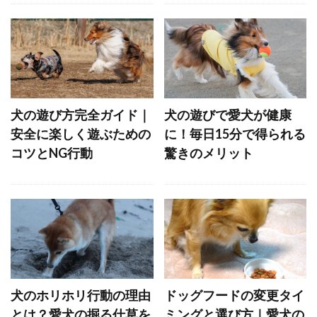
ホルモンバランス
ホームケア
ボディコンディションスコア
ボディランゲージ
ボディーランゲージ
ポイント
ポジティブ
犬の遊び方完全ガイド｜
犬の遊びで愛犬が健康
ポジティブトレーニング
ポジティブループ
安全に楽しく遊ぶための
に！毎日15分で得られる
ポジティブ・トレーニング
コツとNG行動
驚きのメリット
ポジティブ・リインフォースメント
ポジティブ強化
マウンティング
マズル
マズルコントロール
マダニ
マッサージ
マテ
マナー
マナーウェア
マナーベルト
マネジメント
マラセチア
マンション
マンション暮らし
マーカー
犬のホリホリ行動の理由
ドッグフードの変更タイ
マーキング
ミクロフィリア
とは？愛犬の掘る仕草を
ミングと選び方｜愛犬の