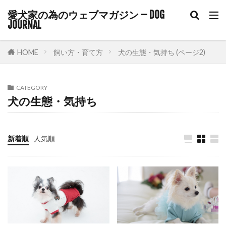
ハビット・スタッキング
ハンドサイン
愛犬家の為のウェブマガジン – DOG
ハンドターゲット
ハードアイ
ハーネス
JOURNAL
バケツゲーム
バランス
バランス感覚
HOME
飼い方・育て方
犬の生態・気持ち (ページ2)
バリアフリー
バリア機能
バロメーター
パテラ
パニック
パニック状態
CATEGORY
パニック障害
パピー
パピーブルー
犬の生態・気持ち
パピーリフト
パルボウイルス
パン
パンティング
パーソナルスペース
新着順
人気順
パートナーシップ
ヒコーキ耳
ヒート
ビタミンE
ピッチ
ファインド・イット
フィアフリー
フィラリア
フィラリア予防
フィラリア症
フィードバック
フェッチプレイ
フケ
フラストレーション