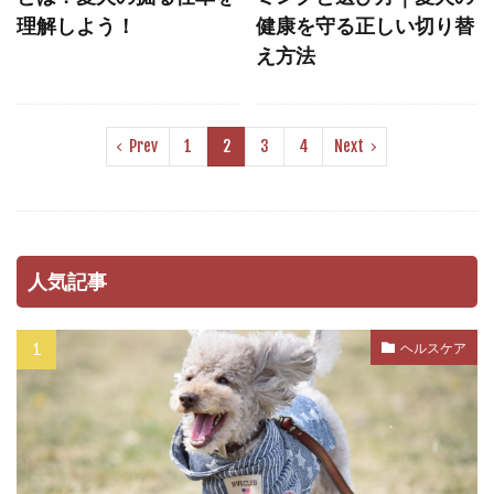
理解しよう！
健康を守る正しい切り替
ミックストコフェロール
メカニズム
え方法
メッセージ
メリット
メンタル
メンタルケア
モンローウォーク
ユーストレス
ライフスタイル
Prev
1
2
3
4
Next
ライフステージ
ライム病
ラダーオブアグレッション
ラダー・オブ・アグレッション
リスク
人気記事
リスクヘッジ
リズム
リソースガーディング
リダイレクション
ヘルスケア
リップラッキング
リハビリ
リラックス
リーシュリアクティビティ
リーダー
リーダーウォーク
リード
リードショック
リードトレーニング
リード・ディップ