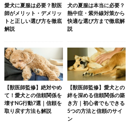
フリスビー
フリーズ
フロントクリップ
愛犬に夏服は必要？獣医
犬の夏服は本当に必要？
フロントクリップハーネス
フローディング
師がメリット・デメリッ
熱中症・紫外線対策から
トと正しい選び方を徹底
快適な選び方まで徹底解
フローリング
フード
フードアレルギー
解説
説
ブドウ
ブドウ膜炎
ブラッシング
プレイセラピー
プレイバウ
プレウォッシュ
プレッシャー
プロバイオティクス
ヘソ天
ヘルスケア
ヘルニア
ベッド
ベッドメイキング
ベッドメーキング
ベリーアップ
ベロ
【獣医師監修】絶対やめ
【獣医師監修】愛犬との
ペインポイント
ペットカメラ
て！愛犬との信頼関係を
絆を深める信頼関係の築
ペットカート
ペットゲート
壊すNG行動7選｜信頼を
き方｜初心者でもできる
ペットシッター
ペットシーツ
取り戻す方法も解説
5つの方法と信頼のサイ
ン
ペットフード安全法
ペット旅行
ホエールアイ
ホリホリ
ホルモン