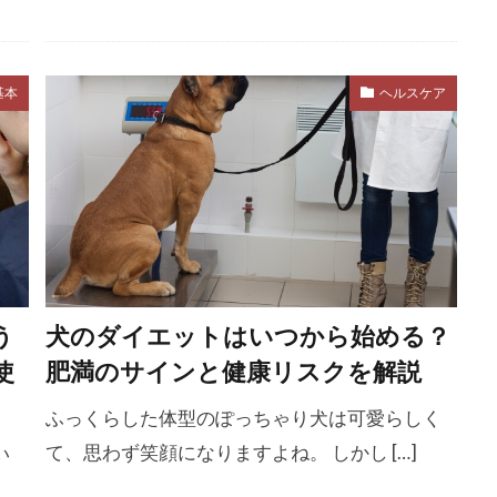
系統的脱感作
系統的脱感作法
素材
紫外線
紫外
絆
絆ホルモン
経口補水液
給水
給水ボトル
基本
ヘルスケア
対応
緊急性
総合栄養食
総摂取カロリー
緑内障
罪悪感
罰
義務
習慣
翻訳
老い
老
老化サイン
老化現象
老化防止
老廃物
老後
老犬ケア
老犬用フード
耳
耳が臭い
耳が赤い
方法
耳のトラブル
耳の病気
耳ケア
耳ダニ
鼻科
聴覚
肉
肉球
肛門腺
肝不全
肥
肥満度
肥満度チェック
肥満状態
肥満防止
育て
う
犬のダイエットはいつから始める？
使
肥満のサインと健康リスクを解説
ゼ
胃捻転
胃結腸反射
胃腸
胃腸炎
胆汁嘔吐
ン
脂肪
脱出行動
脱感作
脱水
脱水サイン
ふっくらした体型のぽっちゃり犬は可愛らしく
脳トレ
脳梗塞
脳疾患
脳科学
脳腫瘍
て、思わず笑顔になりますよね。 しかし […]
い
瘍
腸
腸内環境
腸内細菌
腸活
腸閉塞