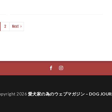
蓋骨内方脱臼
膝関節
膿皮症
自制心
自制心 トレ
自己制御
自律性
自律神経
自然災害
自発性
率
興奮
興奮型
興奮性排尿
舌
舌の色
2
Next
色
花粉
花粉症
花粉除去
若年性白内障
科大学
草
草むら
葛藤
蓄積疲労
薬
薬
ー
虫
虫よけ
虫刺され
蚊
血圧測定
血
血管
血行促進
行動
行動トラブル
行動修正
行動学
行動心理学
行動改善
行動療法
行動科学
表情
表面温度
衰え
被毛
被毛ケア
裁判
めるしつけ
褒め方
要求
要求吠え
要注意
見守りカメラ
視力
視力低下
視力回復
視界
opyright 2026
愛犬家の為のウェブマガジン – DOG JOUR
角膜
解決
解決策
解説
計画
訓練
認知機能不全症候群
認知症
認知症予防
認知科学