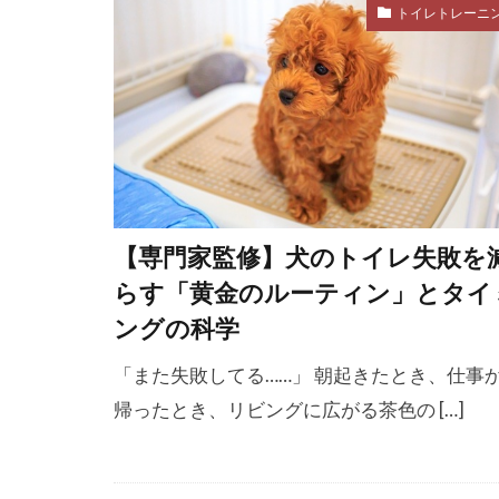
無駄吠え
トイレトレーニ
犬
犬 か
犬 嘔吐
犬のトレーニ
犬の気持ち
犬の行動学
犬パペシア症
【専門家監修】犬のトイレ失敗を
狂犬病
狂
らす「黄金のルーティン」とタイ
猛暑日
猫
ングの科学
獣医行動学
「また失敗してる……」 朝起きたとき、仕事
環境
環境
帰ったとき、リビングに広がる茶色の […]
環境管理
生え変わり
生活習慣病