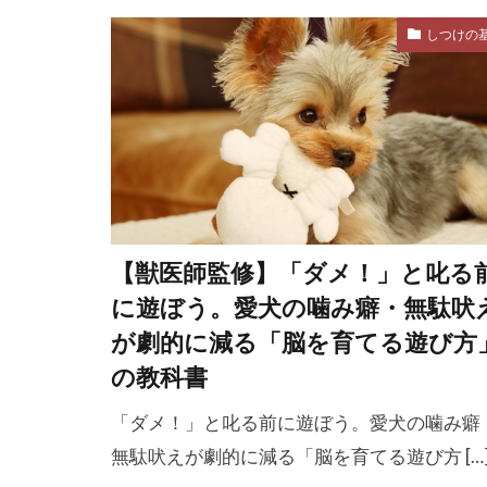
留守番 破壊行
しつけの
異物
異食
病院
病院
療法食
発
皮膚ケア
目
目のケ
相性
真夏
【獣医師監修】「ダメ！」と叱る
睡眠サイクル
に遊ぼう。愛犬の噛み癖・無駄吠
知育
知育
が劇的に減る「脳を育てる遊び方
社会化不足
の教科書
社会的要因
「ダメ！」と叱る前に遊ぼう。愛犬の噛み癖
穀物不使用
無駄吠えが劇的に減る「脳を育てる遊び方 […
筋肉量
管