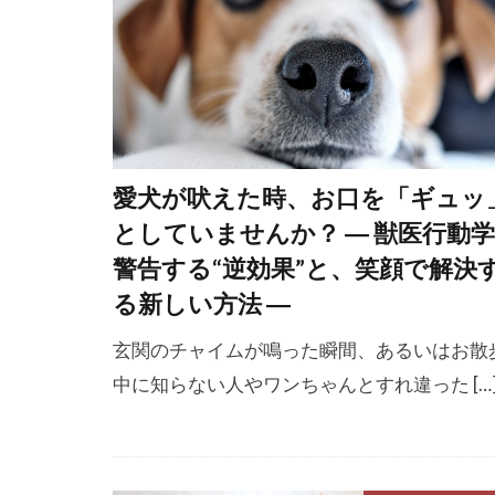
歩行
歩行
歯周病
歯
歯磨きシート
毛づくろい
気管虚脱
愛犬が吠えた時、お口を「ギュッ
水晶体
水
としていませんか？ ― 獣医行動
治療アプロー
警告する“逆効果”と、笑顔で解決
法的責任
る新しい方法 ―
活動期間
玄関のチャイムが鳴った瞬間、あるいはお散
消臭スプレー
中に知らない人やワンちゃんとすれ違った […
減感作療法
湿度
湿度
炎天下
炎