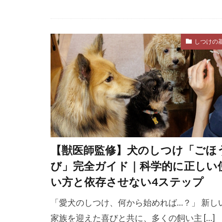
糞便検査
細菌感染
しつけの
緊張
緊急
縄張り意識
老化のサイン
老犬の食事
耳のチェック
耳血腫
耳
肥満予防
【獣医師監修】犬のしつけ「ごほ
び」完全ガイド｜科学的に正しい
育犬ノイロー
い方と依存させない4ステップ
脂溶性ビタミ
脱臼
脳
「愛犬のしつけ、何から始めれば…？」 新し
腐敗臭
腫
家族を迎えた喜びと共に、多くの飼い主 […]