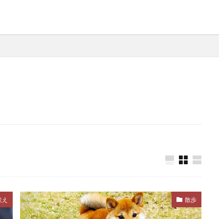
掃除
掃除方法
排便
排泄
排泄サイン
排泄行動
探索行動
接し方
接種
接種間隔
摩擦
撫でる
支持療法
支配
支配性理論
支
攻撃性
攻撃的
攻撃行動
散歩
散歩の悩み
散歩ストレス
散歩トレーニング
散歩ルート
散歩中
整腸
斑点
新しい家族
新入り犬
新居
新環
 持ち物
日中
日本犬
日本紅班熱
早朝
早期
早食い
早食い防止
春
昼夜逆転
時期
時間
暑さ対策
暑さ指数
曝露後処置
月齢別しつけ
本能
来客
柴犬
栄養
栄養バランス
栄
栄養素
栄養補助職
栄養補助食品
栄養補給
核硬
ア
検査
検査方法
検査項目
検診
権利
吠え
散歩
欲求
欲求不満
正の弱化
正の強化
歩かない