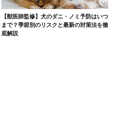
歯周炎
き
歯磨きガム
【獣医師監修】犬のダニ・ノミ予防はいつ
毛
まで？季節別のリスクと最新の対策法を徹
底解説
気温変化
水分量
治療
系疾患
法律
活動時期
ースト
消火器
添加物
温暖化
災害
い
無視