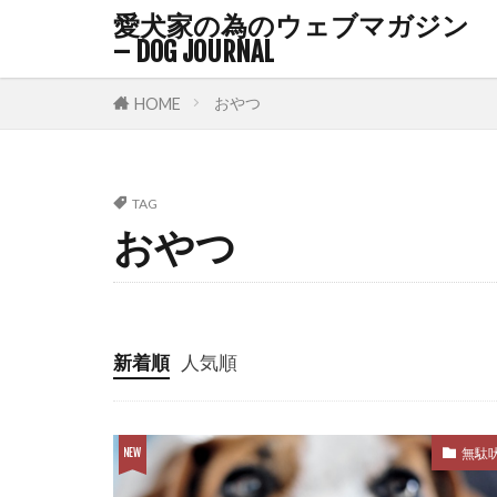
捕食行動連鎖
愛犬家の為のウェブマガジン
– DOG JOURNAL
排泄日記
損害賠償
おやつ
HOME
改善
攻撃
散歩コース
TAG
散歩時間
おやつ
旅行
旅行
早期発見
暑い
暑さ
朝
朝顔
新着順
人気順
栄養状態
椎間板ヘルニ
無駄
機能性成分