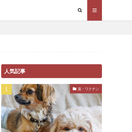
排泄トラブル
換毛期
配欲
支配行動
散歩グッズ
の吠え
境
新薬
治療
人気記事
時間帯
服
服装
薬・ワクチン
養不足
栄養価
化症
植物
機能性
歩き方