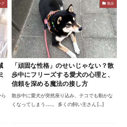
照り返し
熱中症
熱中症予防
熱中症対策
爪切り
ング
散歩
ゆみ
犬 カーミングシグナル
犬 ストレス
犬 テリトリー
犬 車移動
犬 震え
犬のSOS
犬のご飯
犬のしつけ
ング
犬の保育園
犬の吠え
犬の心理
犬の心理学
犬の生態・気持ち
犬の留守番
犬の粗相
犬の脳科学
犬アトピー性皮膚炎
犬ジステンバーウイルス
犬バベシア
犬用の草
犬用シューズ
犬種
犬糸状虫
犬臭
減
「頑固な性格」のせいじゃない？散
犬病ウイルス
狂犬病ワクチン
狩り
狩猟本能
独
ミ
歩中にフリーズする愛犬の心理と、
草
獣医
獣医学
獣医師
獣医師監修
獣医師
信頼を深める魔法の接し方
獣医行動診療科
玄関
理想の睡眠
理想体型
理
から
散歩中に愛犬が突然座り込み、テコでも動かな
づくり
環境エンリッチメント
環境変化
環境整備
くなってしまう……。 多くの飼い主さん […]
環境要因
環境適応
甘え
甘えん坊
甘噛み
生存本能
生活リズム
生活変化
生活環境
生活
生活音
生理学
生理現象
生理的不快感
男性ホ