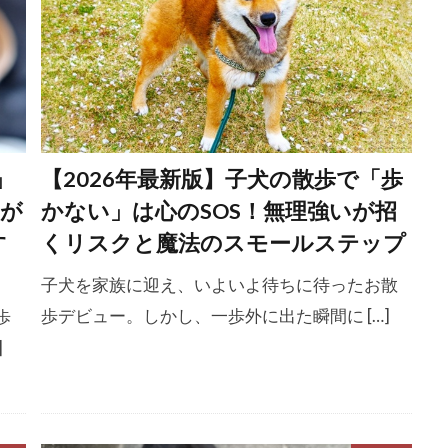
困難
歯
歯の生え変わり
歯ブラシ
歯周ポケット
周病予防
歯周病菌
歯固め
歯垢
歯石
歯磨
歯磨き粉
歯肉
歯肉炎
歯茎
残暑
段差
毛並み
毛玉
毛艶
気圧
気持ち
気温
気象
水
水分
水分不足
水分摂取
水分補給
」
【2026年最新版】子犬の散歩で「歩
溶性ビタミン
水頭症
水飲み器
水飲み場
汚れ
学が
かない」は心のSOS！無理強いが招
チ
治療効果
治療方法
治療法
治療費
泌尿器
す
くリスクと魔法のスモールステップ
注射
注意点
注目引き行動
注目要求行動
洗浄
流涙
流涙症
消化
消化器
消化器官
消去バ
子犬を家族に迎え、いよいよ待ちに待ったお散
歩デビュー。しかし、一歩外に出た瞬間に […]
歩
涙やけ
涙点
涙腺
混合ワクチン
混合薬
]
減量
温度
温度・湿度管理
温度管理
温度調整
管理
満足感
準備
滑り止め
潜伏期間
火傷
症
炭水化物
点眼薬
点耳薬
無気力
無理強