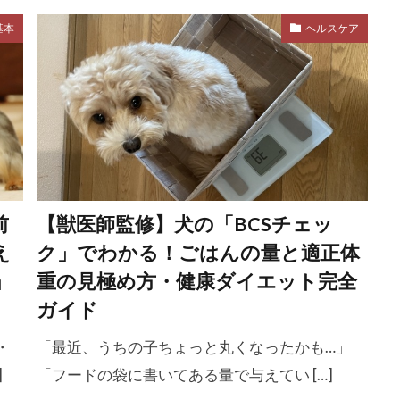
動
留守番トレーニング
留守番中のトイレ
留守番練習
基本
ヘルスケア
症
疲労
疲労蓄積
疾患
病原菌
病気
嫌い
症状
痒い
痒み
痙攣
痛み
痩せ
作
発熱
発疹
発症
白内障
白内障手術
皮膚トラブル
皮膚バリア
皮膚保護
皮膚炎
皮膚
ア
目の濁り
目の白濁
目やに
目ヤニ
目元
眠り
眼
眼圧
眼瞼内反症
眼科
眼科
前
【獣医師監修】犬の「BCSチェッ
睡眠不足
睡眠時間
睡眠環境
睡眠障害
知的
え
ク」でわかる！ごはんの量と適正体
トイ
知育玩具
短頭種
矯正
研究
破壊行動
」
重の見極め方・健康ダイエット完全
社会化期
社会性
社会性の向上
社会的ごほうび
ガイド
神経可塑性
神経科学
福祉
秋
科学
科学
・
「最近、うちの子ちょっと丸くなったかも…」
窒息
立ち止まる
筋トレ
筋力
筋力低下
]
「フードの袋に書いてある量で与えてい […]
理
粗相
精神的コスト
糖尿病
糖尿病性ケトアシ