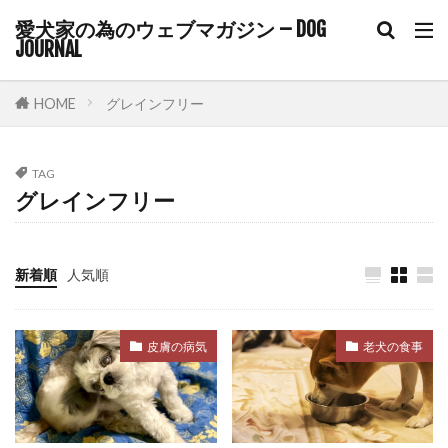
ケージ
ケージトレーニング
愛犬家の為のウェブマガジン – DOG
ケーススタディ
ゲート
ゲーム
JOURNAL
コアワクチン
コマンド
コマンドトレーニング
コミュニケーション
HOME
グレインフリー
コルチゾール
コンクリート
コントロール
ゴミ箱
サイトポイント
サイン
TAG
グレインフリー
サプリ
サプリメント
サポート
サマーカット
サーキュレーター
サークル
サークル配置
シニア
シニアライフ
新着順
人気順
シニア期
シニア犬
シニア犬用フード
シャンプー
シングルコート
ジステンパー
皮膚の病気
老犬の食事
スイッチ
スカベンジャー
スキップ
スキンケア
スキンシップ
スクワット
スケーリング
ステップ
ステロイド