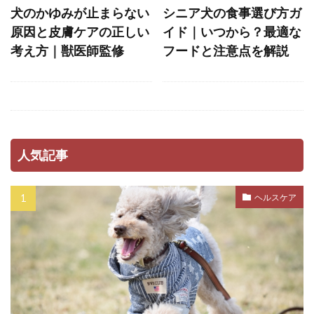
犬のかゆみが止まらない
シニア犬の食事選び方ガ
ストレス
ストレスケア
ストレスサイン
原因と皮膚ケアの正しい
イド｜いつから？最適な
ストレスホルモン
ストレス発散
考え方｜獣医師監修
フードと注意点を解説
ストレス管理
ストレス耐性
ストレス解消
ストレス軽減
スナッフルマット
スニッファリ
スポットタイプ
スポット剤
スモールステップ
セットバック
人気記事
セミモイストフード
セラミド
セルフグルーミング
セルフチェック
ヘルスケア
セロトニン
セーフティーゾーン
ソフトアイ
ソフトマウス
タイミング
タイムアウト
タンパク質
ダイエット
ダイエットフード
ダニ
ダニ・ノミ
ダブルコート
ダメ
チアノーゼ