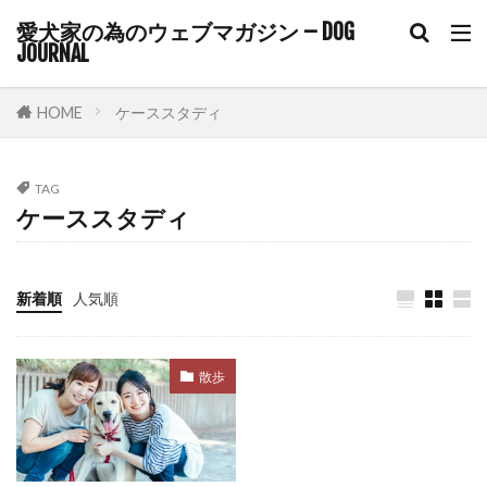
コアワクチン
コマンド
愛犬家の為のウェブマガジン – DOG
JOURNAL
コマンドトレーニング
コミュニケーション
コルチゾール
コンクリート
コントロール
HOME
ケーススタディ
ゴミ箱
サイトポイント
サイン
サプリ
サプリメント
サポート
TAG
サマーカット
サーキュレーター
サークル
ケーススタディ
サークル配置
シニア
シニアライフ
シニア期
シニア犬
シニア犬用フード
新着順
人気順
シャンプー
シングルコート
ジステンパー
スイッチ
スカベンジャー
スキップ
散歩
スキンケア
スキンシップ
スクワット
スケーリング
ステップ
ステロイド
ストレス
ストレスケア
ストレスサイン