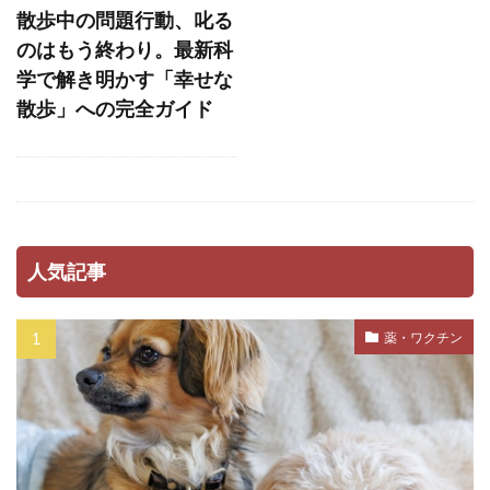
ストレスホルモン
ストレス発散
散歩中の問題行動、叱る
ストレス管理
ストレス耐性
ストレス解消
のはもう終わり。最新科
学で解き明かす「幸せな
ストレス軽減
スナッフルマット
散歩」への完全ガイド
スニッファリ
スポットタイプ
スポット剤
スモールステップ
セットバック
セミモイストフード
セラミド
セルフグルーミング
セルフチェック
人気記事
セロトニン
セーフティーゾーン
ソフトアイ
ソフトマウス
タイミング
薬・ワクチン
タイムアウト
タンパク質
ダイエット
ダイエットフード
ダニ
ダニ・ノミ
ダブルコート
ダメ
チアノーゼ
チェック
チェックポイント