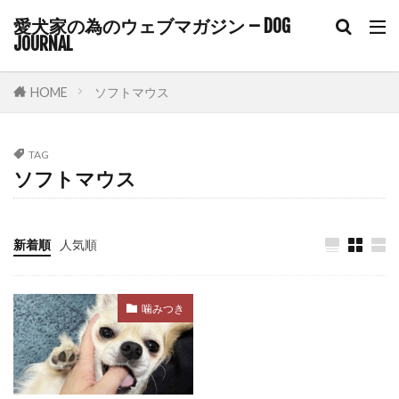
愛犬家の為のウェブマガジン – DOG
コルチゾール
コンクリート
コントロール
JOURNAL
ゴミ箱
サイトポイント
サイン
サプリ
サプリメント
サポート
HOME
ソフトマウス
サマーカット
サーキュレーター
サークル
サークル配置
シニア
シニアライフ
TAG
ソフトマウス
シニア期
シニア犬
シニア犬用フード
シャンプー
シングルコート
ジステンパー
スイッチ
スカベンジャー
スキップ
新着順
人気順
スキンケア
スキンシップ
スクワット
スケーリング
ステップ
ステロイド
噛みつき
ストレス
ストレスケア
ストレスサイン
ストレスホルモン
ストレス発散
ストレス管理
ストレス耐性
ストレス解消