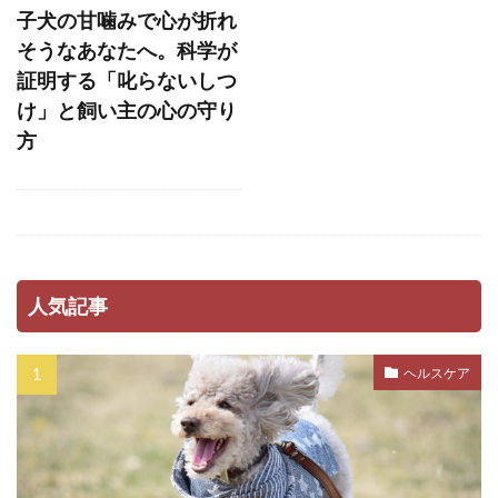
子犬の甘噛みで心が折れ
ストレス軽減
スナッフルマット
そうなあなたへ。科学が
スニッファリ
スポットタイプ
スポット剤
証明する「叱らないしつ
スモールステップ
セットバック
け」と飼い主の心の守り
方
セミモイストフード
セラミド
セルフグルーミング
セルフチェック
セロトニン
セーフティーゾーン
ソフトアイ
ソフトマウス
タイミング
タイムアウト
タンパク質
ダイエット
人気記事
ダイエットフード
ダニ
ダニ・ノミ
ダブルコート
ダメ
チアノーゼ
ヘルスケア
チェック
チェックポイント
チェックリスト
チェック方法
チャイム
チャイム吠え
チョコレート