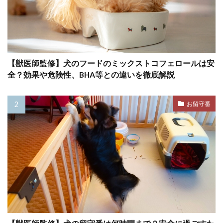
フリスビー
フリーズ
フロントクリップ
フロントクリップハーネス
フローディング
フローリング
フード
フードアレルギー
ブドウ
ブドウ膜炎
ブラッシング
【獣医師監修】犬のフードのミックストコフェロールは安
全？効果や危険性、BHA等との違いを徹底解説
プレイセラピー
プレイバウ
プレウォッシュ
プレッシャー
お留守番
プロバイオティクス
ヘソ天
ヘルスケア
ヘルニア
ベッド
ベッドメイキング
ベッドメーキング
ベリーアップ
ベロ
ペインポイント
ペットカメラ
ペットカート
ペットゲート
ペットシッター
ペットシーツ
ペットフード安全法
ペット旅行