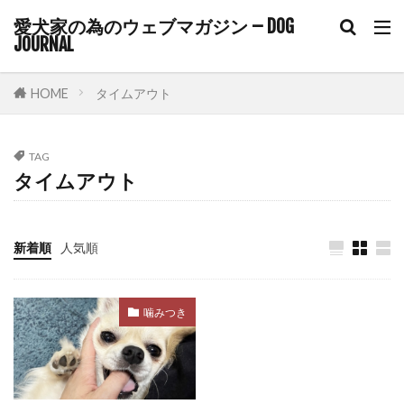
トリガースタッキング
トリミング
愛犬家の為のウェブマガジン – DOG
トリーツトレーニング
トリート＆リトリート
JOURNAL
トレーニング
ドア・イズ・ア・ボア
ドックフード
ドッグカフェ
HOME
タイムアウト
ドッグトレーナー
ドッグトレーナー監修
ドッグトレーニング
ドッグフレンドリー
TAG
タイムアウト
ドッグフード
ドッグラン
ドライフード
ドライマウス
ドーパミン
ニオイ
ネガティブ
ネギ
ネコノミ
ノミ
新着順
人気順
ノミ・ダニ
ノミ・マダニ
ノンコアワクチン
ノンレム睡眠
噛みつき
ノーズワーク
ハウス
ハウストレーニング
ハグ
ハズバンダリートレーニング
ハックルズ
ハナセ