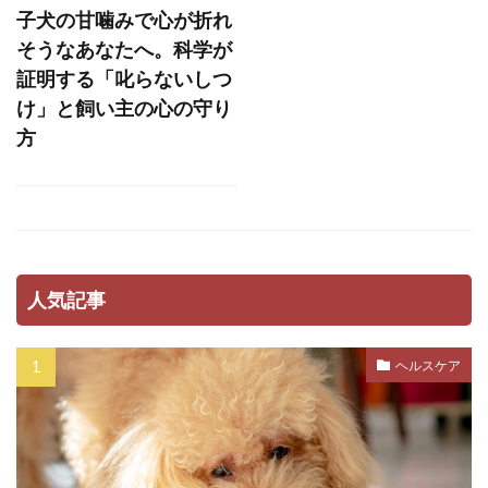
子犬の甘噛みで心が折れ
ハビット・スタッキング
ハンドサイン
そうなあなたへ。科学が
ハンドターゲット
ハードアイ
ハーネス
証明する「叱らないしつ
バケツゲーム
バランス
バランス感覚
け」と飼い主の心の守り
方
バリアフリー
バリア機能
バロメーター
パテラ
パニック
パニック状態
パニック障害
パピー
パピーブルー
パピーリフト
パルボウイルス
パン
パンティング
パーソナルスペース
人気記事
パートナーシップ
ヒコーキ耳
ヒート
ビタミンE
ピッチ
ファインド・イット
ヘルスケア
フィアフリー
フィラリア
フィラリア予防
フィラリア症
フィードバック
フェッチプレイ
フケ
フラストレーション