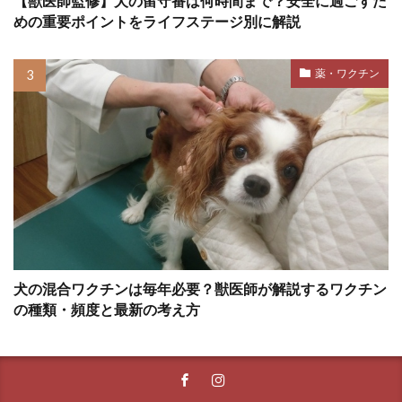
【獣医師監修】犬の留守番は何時間まで？安全に過ごすた
ホエールアイ
ホリホリ
ホルモン
めの重要ポイントをライフステージ別に解説
ホルモンバランス
ホームケア
薬・ワクチン
ボディコンディションスコア
ボディランゲージ
ボディーランゲージ
ポイント
ポジティブ
ポジティブトレーニング
ポジティブループ
ポジティブ・トレーニング
ポジティブ・リインフォースメント
ポジティブ強化
マウンティング
マズル
犬の混合ワクチンは毎年必要？獣医師が解説するワクチン
マズルコントロール
マダニ
マッサージ
の種類・頻度と最新の考え方
マテ
マナー
マナーウェア
マナーベルト
マネジメント
マラセチア
マンション
マンション暮らし
マーカー