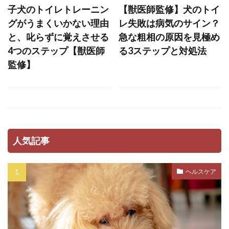
子犬のトイレトレーニン
【獣医師監修】犬のトイ
ハビット・スタッキング
ハンドサイン
グがうまくいかない理由
レ失敗は病気のサイン？
ハンドターゲット
ハードアイ
ハーネス
と、叱らずに覚えさせる
急な粗相の原因を見極め
バケツゲーム
バランス
バランス感覚
4つのステップ【獣医師
る3ステップと対処法
監修】
バリアフリー
バリア機能
バロメーター
パテラ
パニック
パニック状態
パニック障害
パピー
パピーブルー
パピーリフト
パルボウイルス
パン
パンティング
パーソナルスペース
人気記事
パートナーシップ
ヒコーキ耳
ヒート
ビタミンE
ピッチ
ファインド・イット
ヘルスケア
フィアフリー
フィラリア
フィラリア予防
フィラリア症
フィードバック
フェッチプレイ
フケ
フラストレーション