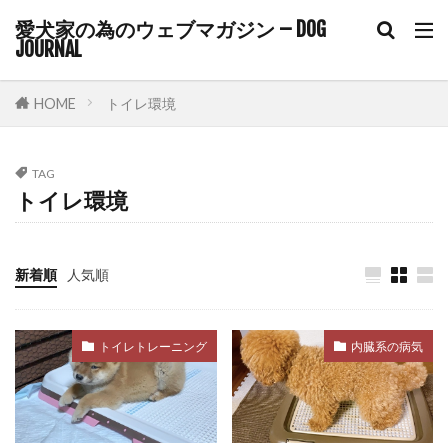
トリガースタッキング
トリミング
愛犬家の為のウェブマガジン – DOG
トリーツトレーニング
トリート＆リトリート
JOURNAL
トレーニング
ドア・イズ・ア・ボア
ドックフード
ドッグカフェ
HOME
トイレ環境
ドッグトレーナー
ドッグトレーナー監修
ドッグトレーニング
ドッグフレンドリー
TAG
トイレ環境
ドッグフード
ドッグラン
ドライフード
ドライマウス
ドーパミン
ニオイ
ネガティブ
ネギ
ネコノミ
ノミ
新着順
人気順
ノミ・ダニ
ノミ・マダニ
ノンコアワクチン
ノンレム睡眠
トイレトレーニング
内臓系の病気
ノーズワーク
ハウス
ハウストレーニング
ハグ
ハズバンダリートレーニング
ハックルズ
ハナセ