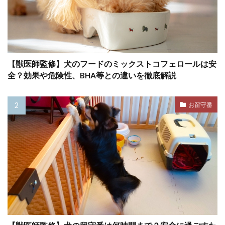
フリスビー
フリーズ
フロントクリップ
フロントクリップハーネス
フローディング
フローリング
フード
フードアレルギー
ブドウ
ブドウ膜炎
ブラッシング
【獣医師監修】犬のフードのミックストコフェロールは安
全？効果や危険性、BHA等との違いを徹底解説
プレイセラピー
プレイバウ
プレウォッシュ
プレッシャー
お留守番
プロバイオティクス
ヘソ天
ヘルスケア
ヘルニア
ベッド
ベッドメイキング
ベッドメーキング
ベリーアップ
ベロ
ペインポイント
ペットカメラ
ペットカート
ペットゲート
ペットシッター
ペットシーツ
ペットフード安全法
ペット旅行