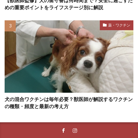
【獣医師監修】犬の留守番は何時間まで？安全に過ごすた
ホエールアイ
ホリホリ
ホルモン
めの重要ポイントをライフステージ別に解説
ホルモンバランス
ホームケア
薬・ワクチン
ボディコンディションスコア
ボディランゲージ
ボディーランゲージ
ポイント
ポジティブ
ポジティブトレーニング
ポジティブループ
ポジティブ・トレーニング
ポジティブ・リインフォースメント
ポジティブ強化
マウンティング
マズル
犬の混合ワクチンは毎年必要？獣医師が解説するワクチン
マズルコントロール
マダニ
マッサージ
の種類・頻度と最新の考え方
マテ
マナー
マナーウェア
マナーベルト
マネジメント
マラセチア
マンション
マンション暮らし
マーカー