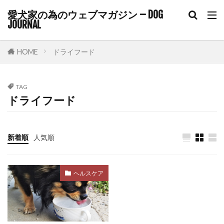
愛犬家の為のウェブマガジン – DOG
コルチゾール
コンクリート
コントロール
JOURNAL
ゴミ箱
サイトポイント
サイン
サプリ
サプリメント
サポート
HOME
ドライフード
サマーカット
サーキュレーター
サークル
サークル配置
シニア
シニアライフ
TAG
ドライフード
シニア期
シニア犬
シニア犬用フード
シャンプー
シングルコート
ジステンパー
スイッチ
スカベンジャー
スキップ
新着順
人気順
スキンケア
スキンシップ
スクワット
スケーリング
ステップ
ステロイド
ヘルスケア
ストレス
ストレスケア
ストレスサイン
ストレスホルモン
ストレス発散
ストレス管理
ストレス耐性
ストレス解消