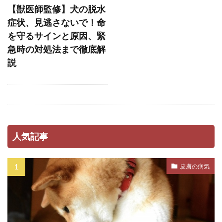
【獣医師監修】犬の脱水
ストレス軽減
スナッフルマット
症状、見逃さないで！命
スニッファリ
スポットタイプ
スポット剤
を守るサインと原因、緊
スモールステップ
セットバック
急時の対処法まで徹底解
説
セミモイストフード
セラミド
セルフグルーミング
セルフチェック
セロトニン
セーフティーゾーン
ソフトアイ
ソフトマウス
タイミング
タイムアウト
タンパク質
ダイエット
人気記事
ダイエットフード
ダニ
ダニ・ノミ
ダブルコート
ダメ
チアノーゼ
皮膚の病気
チェック
チェックポイント
チェックリスト
チェック方法
チャイム
チャイム吠え
チョコレート