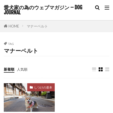
愛犬家の為のウェブマガジン – DOG
コルチゾール
コンクリート
コントロール
JOURNAL
ゴミ箱
サイトポイント
サイン
サプリ
サプリメント
サポート
HOME
マナーベルト
サマーカット
サーキュレーター
サークル
サークル配置
シニア
シニアライフ
TAG
マナーベルト
シニア期
シニア犬
シニア犬用フード
シャンプー
シングルコート
ジステンパー
スイッチ
スカベンジャー
スキップ
新着順
人気順
スキンケア
スキンシップ
スクワット
スケーリング
ステップ
ステロイド
しつけの基本
ストレス
ストレスケア
ストレスサイン
ストレスホルモン
ストレス発散
ストレス管理
ストレス耐性
ストレス解消