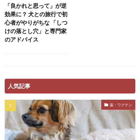
「良かれと思って」が逆
ストレス軽減
スナッフルマット
効果に？ 犬との旅行で初
スニッファリ
スポットタイプ
スポット剤
心者がやりがちな 「しつ
スモールステップ
セットバック
けの落とし穴」と専門家
のアドバイス
セミモイストフード
セラミド
セルフグルーミング
セルフチェック
セロトニン
セーフティーゾーン
ソフトアイ
ソフトマウス
タイミング
タイムアウト
タンパク質
ダイエット
人気記事
ダイエットフード
ダニ
ダニ・ノミ
ダブルコート
ダメ
チアノーゼ
薬・ワクチン
チェック
チェックポイント
チェックリスト
チェック方法
チャイム
チャイム吠え
チョコレート