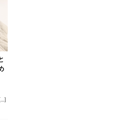
物
向き不向き
吠え
吠えの直し方
吠える
吠え対策
吠え癖
味付け
呼吸
呼吸器疾患
咳
品質
唸り
唸る
問診
問題
問題行
嘔吐
嘔吐・下痢
嘔吐下痢
噛みつき
噛みつ
ごはん
回数
困りごと
在宅避難
地熱
垂れ
と
ング
基準値
基準量
基礎代謝
基礎疾患
報酬
め
ング
報酬ベース
声
変化
変形性脊椎症
夏
日
夏服
夕方
外出
外科手術
外科療法
外耳道
外飼い
多尿
多頭飼い
多頭飼育崩壊
夜
夜泣き
夜鳴き
大型犬
大好き
大掃除
…]
太りすぎ
太り気味
太る
失敗
失明
女性ホ
子宮蓄膿症
子犬
子犬 しつけ
子犬 体調管理
子犬 社会化
子犬 飼い始め
子犬のしつけ
子犬の成長