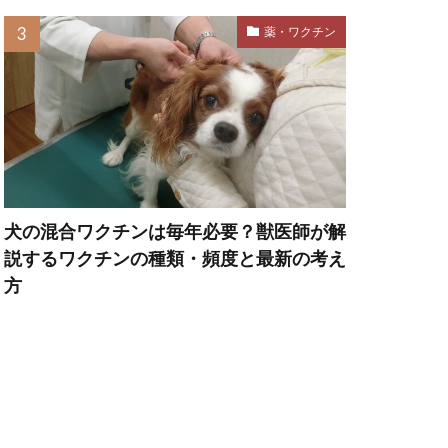
吠える原因
薬・ワクチン
咬傷事故
動
き事故
噛み癖
耳
犬の混合ワクチンは毎年必要？獣医師が解
夏バテ
説するワクチンの種類・頻度と最新の考え
外耳炎
方
多飲
天気
天然
ルモン
好き
子犬 夜泣き
子犬の飼い方