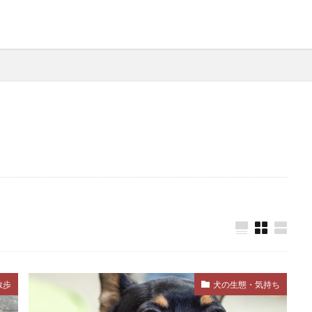
ルーティン
ルール
レジャー
レトリープ
レ
レントゲン
レントゲン検査
ワクチン
ワクチンプログ
ワンツー・ルーティン
一時預かり
一貫性
上下関
不安
不安・恐怖
不安感
不安障害
不快感
毒
中毒症状
丸飲み
主従関係
主食
乳がん
乾燥
乾燥肌
予防
予防医療
予防接種
予防
防薬
事故
二次感染
交換トレーニング
人獣共通
症
介護
代替行動
代替避難方法
代謝異常
以
伸縮リード
低カロリー
低脂肪
低脂肪フード
体温上昇
体温維持
体温調整
体温調節
体
体調変化
体調管理
体質
体質改善
体重
体
体重管理
使い分け
侵入防止
便
便秘
便通
散歩
犬の生態・気持ち
ケア
保湿剤
保護犬
保険
信頼
信頼構築
健康チェック
健康リスク
健康寿命
健康状態