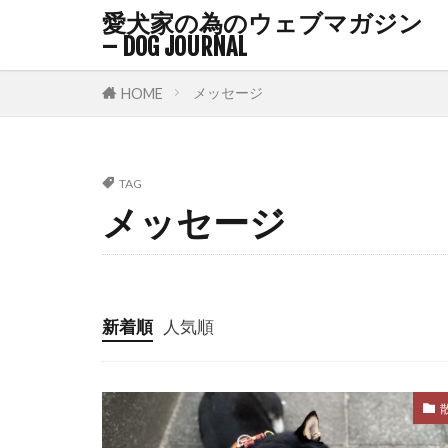
ルースリード
愛犬家の為のウェブマガジン
レム睡眠
– DOG JOURNAL
ワクチン接種
メッセージ
HOME
不在時間
与え方
中
乳腺腫瘍
TAG
メッセージ
予防策
予
人畜共通感染
会陰ヘルニア
体型
体温
新着順
人気順
体調不良
体重減少
保湿
保湿
偏食
健康