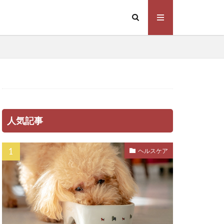
プトスピラ
ラム
係
下痢
不調
不足
乳腺炎
法
予防注射
感染症
人気記事
心伝心
休憩
住環境
体力
ヘルスケア
罰
体臭
重増加
保存方法
信頼関係
健康管理