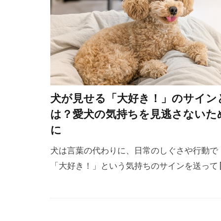
吐出
吐瀉
吠える理由
咬合抑制
問題行動管理
噛む
回復
犬が見せる「大好き！」のサイン
基本トレーニ
は？愛犬の気持ちを見逃さないた
報酬トレーニ
に
夏休み
夏
外耳炎の治療
犬は言葉の代わりに、日常のしぐさや行動で
多飲多尿
「大好き！」という気持ちのサインを送って [
天然由来
好み
妊娠
子犬 大変