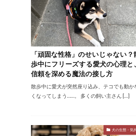
健康維持
先住犬ファー
全身運動
冬備え
冬
分化強化
「頑固な性格」のせいじゃない？
分離不安症
歩中にフリーズする愛犬の心理と
前庭疾患
信頼を深める魔法の接し方
動物用医薬品
散歩中に愛犬が突然座り込み、テコでも動か
化学療法
くなってしまう……。 多くの飼い主さん […]
危険度
危
反応性
反
口腔内腫瘍
犬の生態・気
叱る
合併