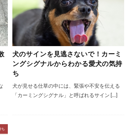
健康診断
備蓄
僧帽弁閉鎖不全症
兆候
先住犬
スト
先天性
先天性疾患
光る首輪
免疫
免疫
共働き
具材
内科治療
内科療法
内臓疾患
太り
冬季
冷却
冷却グッズ
冷暖房
処置
分散型睡眠
分泌性流涙
分離
分離不安
分離不安
散
犬のサインを見逃さないで！カーミ
分離不安障害
切り替え
初期サイン
初期症状
、
ングシグナルからわかる愛犬の気持
前立腺肥大
副交感神経
副作用
副反応
加齢
ち
動物病院
動物病院 選び方
動物福祉
動物行動学
な
犬が見せる仕草の中には、緊張や不安を伝える
医学的要因
医療費
医薬品
協力的ケア
危険
「カーミングシグナル」と呼ばれるサイン […]
険性
原因
原因別
原材料
原材料表示
去勢
撃
反省
受忍限度
受診
受診目安
口
口臭
口臭予防
口輪
古典的条件付け
叱らない
持ち
症
合成
同伴避難
同期
同行避難
名前呼び