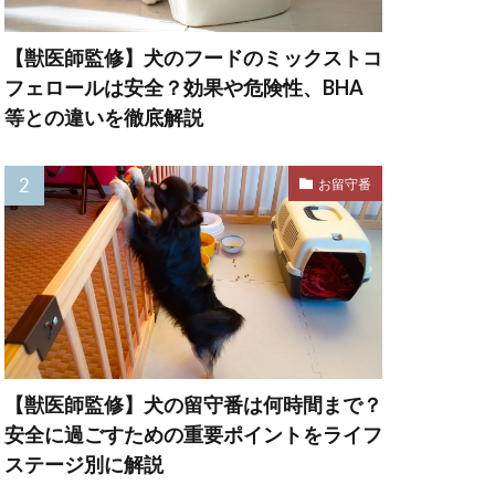
【獣医師監修】犬のフードのミックストコ
力
免疫定価
フェロールは安全？効果や危険性、BHA
再発防止
冬
等との違いを徹底解説
出費
お留守番
対策
刺激
刺激不足
効果
匂い
危険な食べ物
去勢手術
【獣医師監修】犬の留守番は何時間まで？
口内
口腔内
安全に過ごすための重要ポイントをライフ
叱り方
ステージ別に解説
吐き戻し