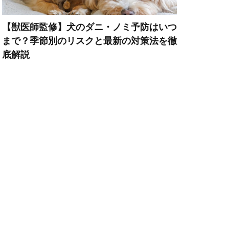
ペット旅行
【獣医師監修】犬のダニ・ノミ予防はいつ
まで？季節別のリスクと最新の対策法を徹
ポイント
底解説
トレーニング
マズル
ーウェア
暮らし
メカニズム
スクヘッジ
リハビリ
リード