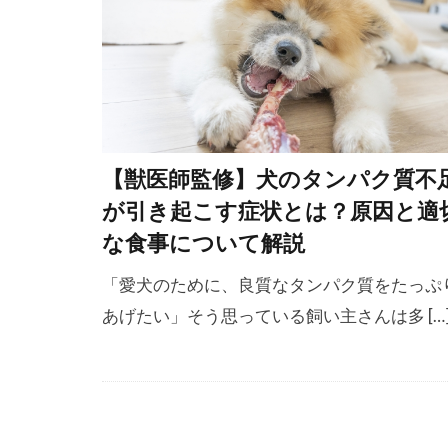
ペットゲート
ホエールアイ
ボディコンデ
ポジティブ
ポジティブ・
【獣医師監修】犬のタンパク質不
マズルコント
が引き起こす症状とは？原因と適
マナーベルト
な食事について解説
マーカー
「愛犬のために、良質なタンパク質をたっぷ
メッセージ
あげたい」そう思っている飼い主さんは多 […
ユーストレス
ラダーオブア
リズム
リ
リラックス