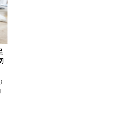
ペットシッター
ペットシーツ
ペットフード安全法
ホリホリ
ホルモン
ホルモンバランス
ホームケア
ィションスコア
ボディランゲージ
ボディーランゲージ
ポジティブトレーニング
ポジティブループ
ポジティブ・
リインフォースメント
ポジティブ強化
マウンティング
足
ロール
マダニ
マッサージ
マテ
マナー
マナ
切
マネジメント
マラセチア
マンション
マンション
マーキング
ミクロフィリア
ミックストコフェロール
り
メリット
メンタル
メンタルケア
モンローウォーク
]
ライフスタイル
ライフステージ
ライム病
グレッション
ラダー・オブ・アグレッション
リスク
リ
ソースガーディング
リダイレクション
リップラッキング
リーシュリアクティビティ
リーダー
リーダーウォーク