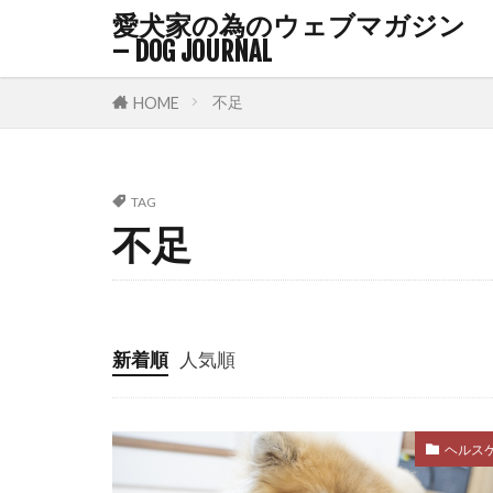
愛犬家の為のウェブマガジン
ハウストレー
– DOG JOURNAL
ハビット・ス
バケツゲーム
不足
HOME
バロメーター
パピーブルー
TAG
パーソナルス
不足
ファインド・
フィードバッ
フリーズ
新着順
人気順
フローリング
プレイセラピ
ヘソ天
ヘ
ヘルス
ベリーアップ