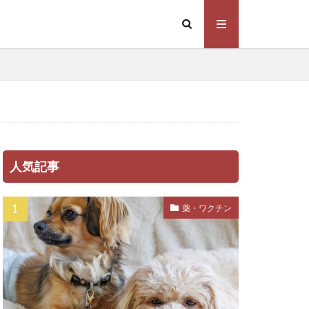
ハナセ
ハーネス
パピー
ミンE
ピッチ
フィラリア症
人気記事
スビー
グ
薬・ワクチン
ブラッシング
バイオティクス
ッドメーキング