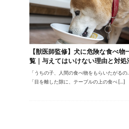
ヘソ天
ヘ
ベリーアップ
ペットゲート
ホエールアイ
ボディコンデ
【獣医師監修】犬に危険な食べ物
ポジティブ
覧｜与えてはいけない理由と対処
ポジティブ・
「うちの子、人間の食べ物をもらいたがるの
マズルコント
「目を離した隙に、テーブルの上の食べ […]
マナーベルト
マーカー
メッセージ
ユーストレス
ラダーオブア