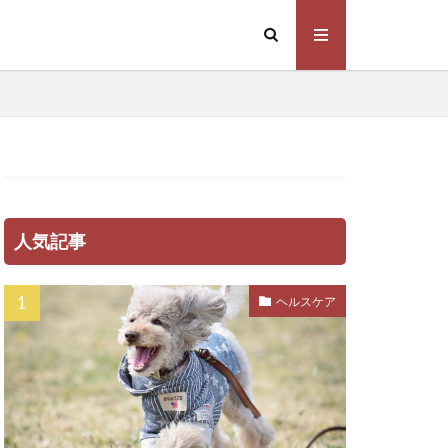
ノミ・ダニ
ウス
ハナセ
ハーネス
パピー
人気記事
ミンE
ピッチ
フィラリア症
ヘルスケア
スビー
グ
ブラッシング
バイオティクス