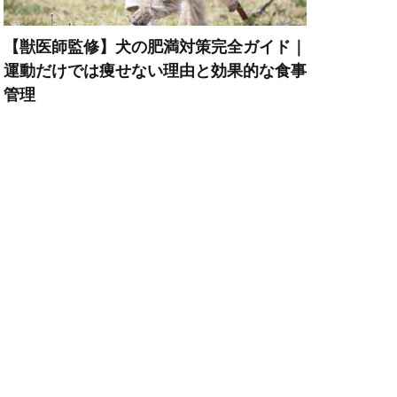
ッドメーキング
【獣医師監修】犬の肥満対策完全ガイド｜
運動だけでは痩せない理由と効果的な食事
ペット旅行
管理
ポイント
トレーニング
マズル
ーウェア
暮らし
メカニズム
スクヘッジ