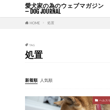
愛犬家の為のウェブマガジン
ドーパミン
– DOG JOURNAL
ノミ・マダニ
ハウストレー
処置
HOME
ハビット・ス
バケツゲーム
TAG
バロメーター
処置
パピーブルー
パーソナルス
ファインド・
新着順
人気順
フィードバッ
フリーズ
フローリング
ヘルス
プレイセラピ