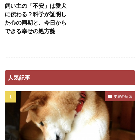
ストレスホルモン
ストレス発散
飼い主の「不安」は愛犬
ストレス管理
ストレス耐性
ストレス解消
に伝わる？科学が証明し
た心の同期と、今日から
ストレス軽減
スナッフルマット
できる幸せの処方箋
スニッファリ
スポットタイプ
スポット剤
スモールステップ
セットバック
セミモイストフード
セラミド
セルフグルーミング
セルフチェック
人気記事
セロトニン
セーフティーゾーン
ソフトアイ
ソフトマウス
タイミング
皮膚の病気
タイムアウト
タンパク質
ダイエット
ダイエットフード
ダニ
ダニ・ノミ
ダブルコート
ダメ
チアノーゼ
チェック
チェックポイント