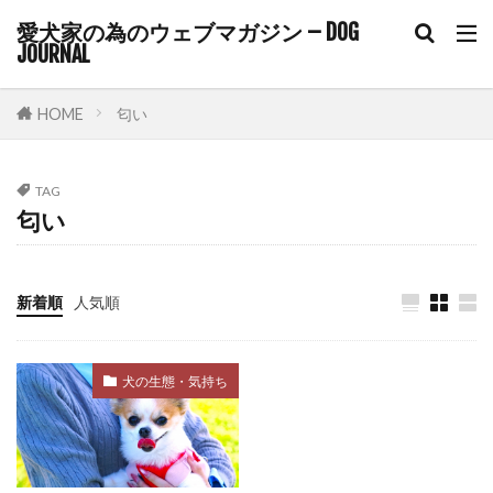
コアワクチン
コマンド
愛犬家の為のウェブマガジン – DOG
JOURNAL
コマンドトレーニング
コミュニケーション
コルチゾール
コンクリート
コントロール
HOME
匂い
ゴミ箱
サイトポイント
サイン
サプリ
サプリメント
サポート
TAG
サマーカット
サーキュレーター
サークル
匂い
サークル配置
シニア
シニアライフ
シニア期
シニア犬
シニア犬用フード
新着順
人気順
シャンプー
シングルコート
ジステンパー
スイッチ
スカベンジャー
スキップ
犬の生態・気持ち
スキンケア
スキンシップ
スクワット
スケーリング
ステップ
ステロイド
ストレス
ストレスケア
ストレスサイン