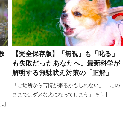
ィションスコア
ボディランゲージ
ボディーランゲージ
ポジティブトレーニング
ポジティブループ
ポジティブ・
リインフォースメント
ポジティブ強化
マウンティング
ロール
マダニ
マッサージ
マテ
マナー
マナ
マネジメント
マラセチア
マンション
マンション
散
【完全保存版】「無視」も「叱る」
マーキング
ミクロフィリア
ミックストコフェロール
も失敗だったあなたへ。最新科学が
メリット
メンタル
メンタルケア
モンローウォーク
解明する無駄吠え対策の「正解」
ライフスタイル
ライフステージ
ライム病
「ご近所から苦情が来るかもしれない」 「この
グレッション
ラダー・オブ・アグレッション
リスク
リ
ままではダメな犬になってしまう」 そ […]
ソースガーディング
リダイレクション
リップラッキング
…]
リーシュリアクティビティ
リーダー
リーダーウォーク
ク
リードトレーニング
リード・ディップ
リード反応性
ルーティン
ルール
レジャー
レトリープ
レ