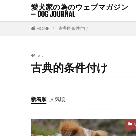
愛犬家の為のウェブマガジン
バケツゲーム
– DOG JOURNAL
バロメーター
古典的条件付け
HOME
パピーブルー
パーソナルス
ファインド・
TAG
フィードバッ
古典的条件付け
フリーズ
フローリング
プレイセラピ
新着順
人気順
ヘソ天
ヘ
ベリーアップ
ペットゲート
ホエールアイ