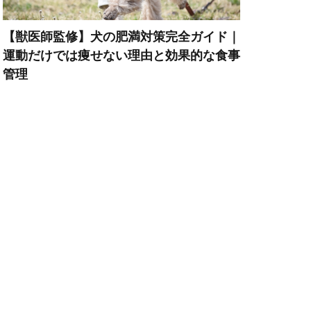
ポイント
【獣医師監修】犬の肥満対策完全ガイド｜
トレーニング
運動だけでは痩せない理由と効果的な食事
マズル
管理
ーウェア
暮らし
メカニズム
スクヘッジ
リハビリ
リード
ルテイン
プトスピラ