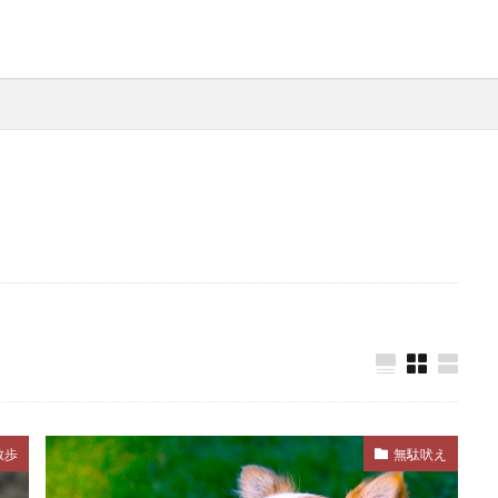
バランス
バランス感覚
バリアフリー
バリア機能
パテラ
パニック
パニック状態
パニック障害
パピーリフト
パルボウイルス
パン
パンティング
ペース
パートナーシップ
ヒコーキ耳
ヒート
ビタ
イット
フィアフリー
フィラリア
フィラリア予防
ク
フェッチプレイ
フケ
フラストレーション
フリ
フロントクリップ
フロントクリップハーネス
フローディン
フード
フードアレルギー
ブドウ
ブドウ膜炎
ー
プレイバウ
プレウォッシュ
プレッシャー
プロ
ルスケア
ヘルニア
ベッド
ベッドメイキング
ベ
ベロ
ペインポイント
ペットカメラ
ペットカート
ペットシッター
ペットシーツ
ペットフード安全法
散歩
無駄吠え
ホリホリ
ホルモン
ホルモンバランス
ホームケア