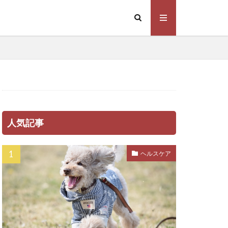
パピー
ミンE
ピッチ
フィラリア症
スビー
グ
人気記事
ブラッシング
バイオティクス
ヘルスケア
ッドメーキング
ペット旅行