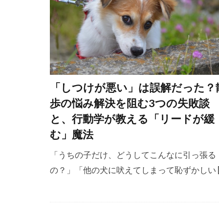
ボディコンデ
ポジティブ
ポジティブ・
マズルコント
マナーベルト
「しつけが悪い」は誤解だった？
マーカー
歩の悩み解決を阻む3つの失敗談
メッセージ
と、行動学が教える「リードが緩
ユーストレス
む」魔法
ラダーオブア
「うちの子だけ、どうしてこんなに引っ張る
リズム
リ
の？」「他の犬に吠えてしまって恥ずかしい [
リラックス
リードショッ
ルースリード