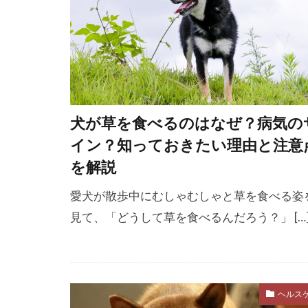
健康維持
先住犬ファー
全身運動
冬備え
冬
分化強化
犬が草を食べるのはなぜ？病気の
分離不安症
イン？知っておきたい理由と注意
前庭疾患
を解説
動物用医薬品
愛犬が散歩中にむしゃむしゃと草を食べる姿
化学療法
見て、「どうして草を食べるんだろう？」 […
危険度
危
反応性
反
口腔内腫瘍
ヘルス
叱る
合併