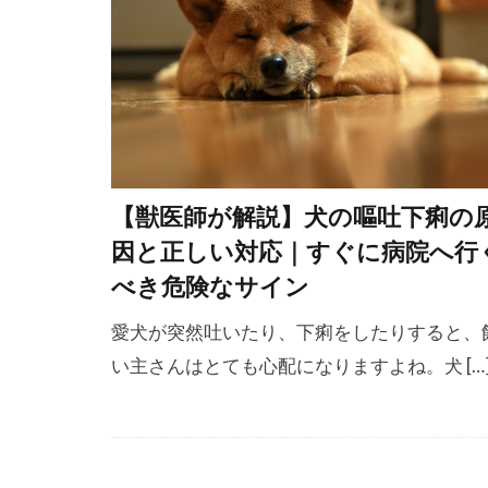
吐出
吐瀉
吠える理由
咬合抑制
問題行動管理
噛む
回復
【獣医師が解説】犬の嘔吐下痢の
基本トレーニ
因と正しい対応｜すぐに病院へ行
報酬トレーニ
べき危険なサイン
夏休み
夏
外耳炎の治療
愛犬が突然吐いたり、下痢をしたりすると、
多飲多尿
い主さんはとても心配になりますよね。犬 […
天然由来
好み
妊娠
子犬 大変