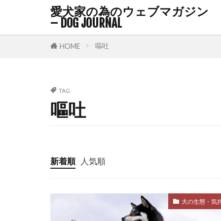
ルースリード
愛犬家の為のウェブマガジン
レム睡眠
– DOG JOURNAL
ワクチン接種
嘔吐
HOME
不在時間
与え方
中
乳腺腫瘍
TAG
嘔吐
予防策
予
人畜共通感染
会陰ヘルニア
体型
体温
新着順
人気順
体調不良
体重減少
犬の生態・気
保湿
保湿
偏食
健康