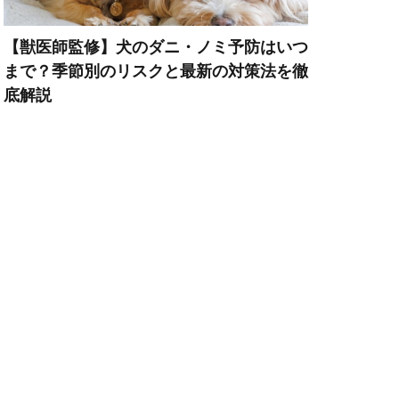
【獣医師監修】犬のダニ・ノミ予防はいつ
力
免疫定価
まで？季節別のリスクと最新の対策法を徹
再発防止
冬
底解説
出費
対策
刺激
刺激不足
効果
匂い
危険な食べ物
去勢手術
口内
口腔内
叱り方
吐き戻し