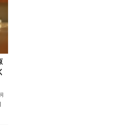
物
向き不向き
吠え
吠えの直し方
吠える
吠え対策
吠え癖
味付け
呼吸
呼吸器疾患
咳
品質
唸り
唸る
問診
問題
問題行
嘔吐
嘔吐・下痢
嘔吐下痢
噛みつき
噛みつ
ごはん
回数
困りごと
在宅避難
地熱
垂れ
原
ング
基準値
基準量
基礎代謝
基礎疾患
報酬
く
ング
報酬ベース
声
変化
変形性脊椎症
夏
日
夏服
夕方
外出
外科手術
外科療法
外耳道
外飼い
多尿
多頭飼い
多頭飼育崩壊
飼
夜
夜泣き
夜鳴き
大型犬
大好き
大掃除
]
太りすぎ
太り気味
太る
失敗
失明
女性ホ
子宮蓄膿症
子犬
子犬 しつけ
子犬 体調管理
子犬 社会化
子犬 飼い始め
子犬のしつけ
子犬の成長