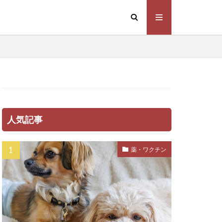
プトスピラ
ラム
係
下痢
不調
不足
乳腺炎
法
予防注射
感染症
人気記事
心伝心
休憩
住環境
体力
薬・ワクチン
罰
体臭
重増加
保存方法
信頼関係
健康管理