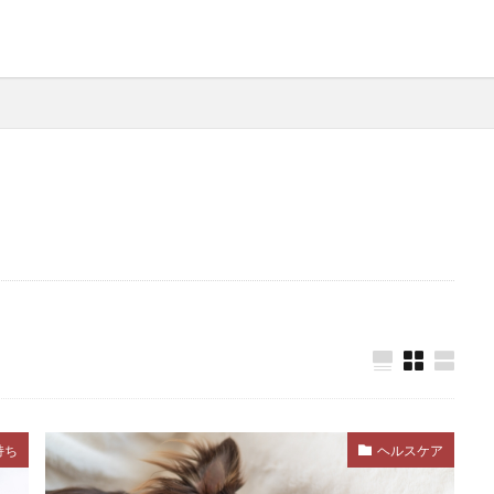
ルーティン
ルール
レジャー
レトリープ
レ
レントゲン
レントゲン検査
ワクチン
ワクチンプログ
ワンツー・ルーティン
一時預かり
一貫性
上下関
不安
不安・恐怖
不安感
不安障害
不快感
毒
中毒症状
丸飲み
主従関係
主食
乳がん
乾燥
乾燥肌
予防
予防医療
予防接種
予防
防薬
事故
二次感染
交換トレーニング
人獣共通
症
介護
代替行動
代替避難方法
代謝異常
以
伸縮リード
低カロリー
低脂肪
低脂肪フード
体温上昇
体温維持
体温調整
体温調節
体
体調変化
体調管理
体質
体質改善
体重
体
体重管理
使い分け
侵入防止
便
便秘
便通
持ち
ヘルスケア
ケア
保湿剤
保護犬
保険
信頼
信頼構築
健康チェック
健康リスク
健康寿命
健康状態