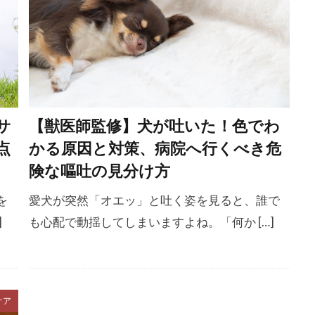
健康診断
備蓄
僧帽弁閉鎖不全症
兆候
先住犬
スト
先天性
先天性疾患
光る首輪
免疫
免疫
共働き
具材
内科治療
内科療法
内臓疾患
太り
冬季
冷却
冷却グッズ
冷暖房
処置
分散型睡眠
分泌性流涙
分離
分離不安
分離不安
サ
【獣医師監修】犬が吐いた！色でわ
分離不安障害
切り替え
初期サイン
初期症状
点
かる原因と対策、病院へ行くべき危
前立腺肥大
副交感神経
副作用
副反応
加齢
険な嘔吐の見分け方
動物病院
動物病院 選び方
動物福祉
動物行動学
を
愛犬が突然「オエッ」と吐く姿を見ると、誰で
医学的要因
医療費
医薬品
協力的ケア
危険
]
も心配で動揺してしまいますよね。「何か […]
険性
原因
原因別
原材料
原材料表示
去勢
撃
反省
受忍限度
受診
受診目安
口
口臭
口臭予防
口輪
古典的条件付け
叱らない
ケア
症
合成
同伴避難
同期
同行避難
名前呼び