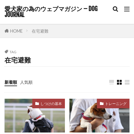
コアワクチン
コマンド
愛犬家の為のウェブマガジン – DOG
JOURNAL
コマンドトレーニング
コミュニケーション
コルチゾール
コンクリート
コントロール
HOME
在宅避難
ゴミ箱
サイトポイント
サイン
サプリ
サプリメント
サポート
TAG
サマーカット
サーキュレーター
サークル
在宅避難
サークル配置
シニア
シニアライフ
シニア期
シニア犬
シニア犬用フード
新着順
人気順
シャンプー
シングルコート
ジステンパー
スイッチ
スカベンジャー
スキップ
しつけの基本
トレーニング
スキンケア
スキンシップ
スクワット
スケーリング
ステップ
ステロイド
ストレス
ストレスケア
ストレスサイン