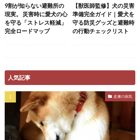
ストレスホルモン
ストレス発散
9割が知らない避難所の
【獣医師監修】犬の災害
ストレス管理
ストレス耐性
ストレス解消
現実。 災害時に愛犬の心
準備完全ガイド｜愛犬を
を守る「ストレス軽減」
守る防災グッズと避難時
ストレス軽減
スナッフルマット
完全ロードマップ
の行動チェックリスト
スニッファリ
スポットタイプ
スポット剤
スモールステップ
セットバック
セミモイストフード
セラミド
セルフグルーミング
セルフチェック
人気記事
セロトニン
セーフティーゾーン
ソフトアイ
ソフトマウス
タイミング
皮膚の病気
タイムアウト
タンパク質
ダイエット
ダイエットフード
ダニ
ダニ・ノミ
ダブルコート
ダメ
チアノーゼ
チェック
チェックポイント