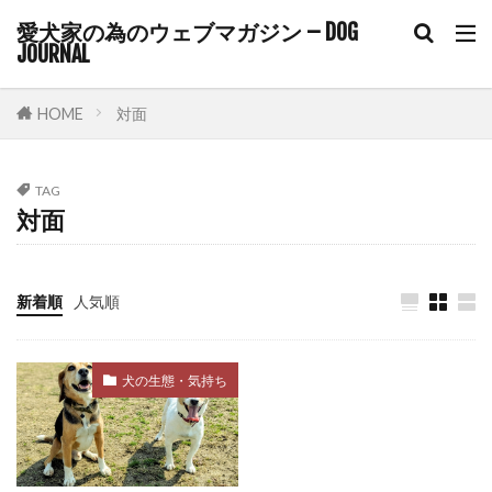
愛犬家の為のウェブマガジン – DOG
コルチゾール
コンクリート
コントロール
JOURNAL
ゴミ箱
サイトポイント
サイン
サプリ
サプリメント
サポート
HOME
対面
サマーカット
サーキュレーター
サークル
サークル配置
シニア
シニアライフ
TAG
対面
シニア期
シニア犬
シニア犬用フード
シャンプー
シングルコート
ジステンパー
スイッチ
スカベンジャー
スキップ
新着順
人気順
スキンケア
スキンシップ
スクワット
スケーリング
ステップ
ステロイド
犬の生態・気持ち
ストレス
ストレスケア
ストレスサイン
ストレスホルモン
ストレス発散
ストレス管理
ストレス耐性
ストレス解消