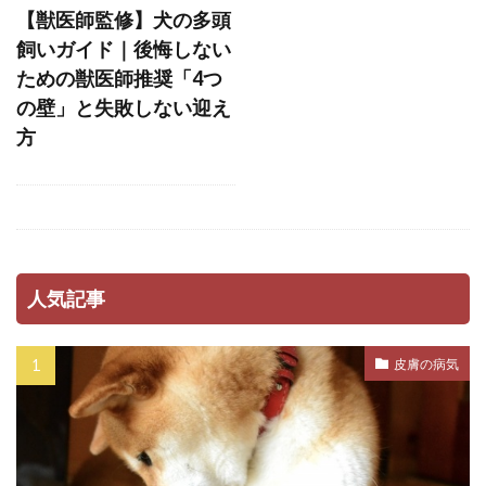
【獣医師監修】犬の多頭
ストレス軽減
スナッフルマット
飼いガイド｜後悔しない
スニッファリ
スポットタイプ
スポット剤
ための獣医師推奨「4つ
スモールステップ
セットバック
の壁」と失敗しない迎え
方
セミモイストフード
セラミド
セルフグルーミング
セルフチェック
セロトニン
セーフティーゾーン
ソフトアイ
ソフトマウス
タイミング
タイムアウト
タンパク質
ダイエット
人気記事
ダイエットフード
ダニ
ダニ・ノミ
ダブルコート
ダメ
チアノーゼ
皮膚の病気
チェック
チェックポイント
チェックリスト
チェック方法
チャイム
チャイム吠え
チョコレート