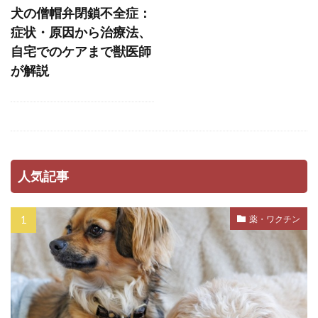
ストレスホルモン
ストレス発散
犬の僧帽弁閉鎖不全症：
ストレス管理
ストレス耐性
ストレス解消
症状・原因から治療法、
自宅でのケアまで獣医師
ストレス軽減
スナッフルマット
が解説
スニッファリ
スポットタイプ
スポット剤
スモールステップ
セットバック
セミモイストフード
セラミド
セルフグルーミング
セルフチェック
人気記事
セロトニン
セーフティーゾーン
ソフトアイ
ソフトマウス
タイミング
薬・ワクチン
タイムアウト
タンパク質
ダイエット
ダイエットフード
ダニ
ダニ・ノミ
ダブルコート
ダメ
チアノーゼ
チェック
チェックポイント