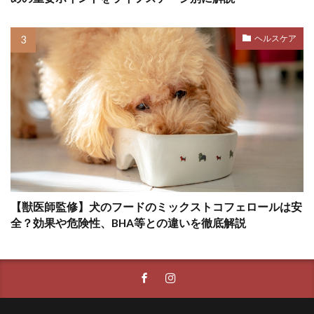
ペットカート
ペットゲート
ペットシッター
ペットシーツ
ヘルスケア
ペットフード安全法
ペット旅行
ホエールアイ
ホリホリ
ホルモン
ホルモンバランス
ホームケア
ボディコンディションスコア
ボディランゲージ
ボディーランゲージ
ポイント
ポジティブ
ポジティブトレーニング
ポジティブループ
【獣医師監修】犬のフードのミックストコフェロールは安
ポジティブ・トレーニング
全？効果や危険性、BHA等との違いを徹底解説
ポジティブ・リインフォースメント
ポジティブ強化
マウンティング
マズル
マズルコントロール
マダニ
マッサージ
マテ
マナー
マナーウェア