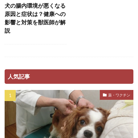
ノーズワーク
ハウス
ハウストレーニング
犬の腸内環境が悪くなる
原因と症状は？健康への
ハグ
ハズバンダリートレーニング
影響と対策を獣医師が解
ハックルズ
ハナセ
説
ハビット・スタッキング
ハンドサイン
ハンドターゲット
ハードアイ
ハーネス
バケツゲーム
バランス
バランス感覚
バリアフリー
バリア機能
バロメーター
人気記事
パテラ
パニック
パニック状態
パニック障害
パピー
パピーブルー
薬・ワクチン
パピーリフト
パルボウイルス
パン
パンティング
パーソナルスペース
パートナーシップ
ヒコーキ耳
ヒート
ビタミンE
ピッチ
ファインド・イット