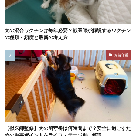
フィアフリー
フィラリア
フィラリア予防
フィラリア症
フィードバック
フェッチプレイ
フケ
フラストレーション
犬の混合ワクチンは毎年必要？獣医師が解説するワクチン
フリスビー
フリーズ
フロントクリップ
の種類・頻度と最新の考え方
フロントクリップハーネス
フローディング
フローリング
フード
フードアレルギー
お留守番
ブドウ
ブドウ膜炎
ブラッシング
プレイセラピー
プレイバウ
プレウォッシュ
プレッシャー
プロバイオティクス
ヘソ天
ヘルスケア
ヘルニア
ベッド
ベッドメイキング
ベッドメーキング
ベリーアップ
ベロ
ペインポイント
ペットカメラ
【獣医師監修】犬の留守番は何時間まで？安全に過ごすた
めの重要ポイントをライフステージ別に解説