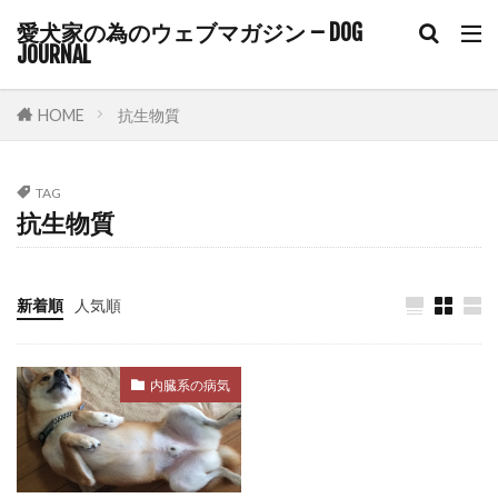
トイレ失敗
トイレ環境
トッピング
愛犬家の為のウェブマガジン – DOG
JOURNAL
トラウマ
トラブル
トラブル回避
トリガースタッキング
トリミング
HOME
抗生物質
トリーツトレーニング
トリート＆リトリート
トレーニング
ドア・イズ・ア・ボア
TAG
ドックフード
ドッグカフェ
抗生物質
ドッグトレーナー
ドッグトレーナー監修
ドッグトレーニング
ドッグフレンドリー
新着順
人気順
ドッグフード
ドッグラン
ドライフード
ドライマウス
ドーパミン
ニオイ
内臓系の病気
ネガティブ
ネギ
ネコノミ
ノミ
ノミ・ダニ
ノミ・マダニ
ノンコアワクチン
ノンレム睡眠