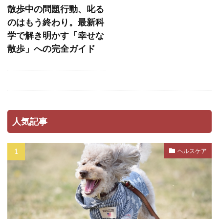
ストレスホルモン
ストレス発散
散歩中の問題行動、叱る
ストレス管理
ストレス耐性
ストレス解消
のはもう終わり。最新科
学で解き明かす「幸せな
ストレス軽減
スナッフルマット
散歩」への完全ガイド
スニッファリ
スポットタイプ
スポット剤
スモールステップ
セットバック
セミモイストフード
セラミド
セルフグルーミング
セルフチェック
人気記事
セロトニン
セーフティーゾーン
ソフトアイ
ソフトマウス
タイミング
ヘルスケア
タイムアウト
タンパク質
ダイエット
ダイエットフード
ダニ
ダニ・ノミ
ダブルコート
ダメ
チアノーゼ
チェック
チェックポイント