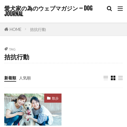
コアワクチン
コマンド
愛犬家の為のウェブマガジン – DOG
JOURNAL
コマンドトレーニング
コミュニケーション
コルチゾール
コンクリート
コントロール
HOME
拮抗行動
ゴミ箱
サイトポイント
サイン
サプリ
サプリメント
サポート
TAG
サマーカット
サーキュレーター
サークル
拮抗行動
サークル配置
シニア
シニアライフ
シニア期
シニア犬
シニア犬用フード
新着順
人気順
シャンプー
シングルコート
ジステンパー
スイッチ
スカベンジャー
スキップ
散歩
スキンケア
スキンシップ
スクワット
スケーリング
ステップ
ステロイド
ストレス
ストレスケア
ストレスサイン