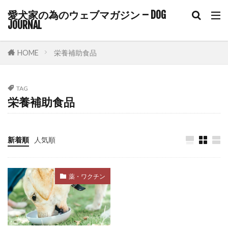
愛犬家の為のウェブマガジン – DOG
コルチゾール
コンクリート
コントロール
JOURNAL
ゴミ箱
サイトポイント
サイン
サプリ
サプリメント
サポート
HOME
栄養補助食品
サマーカット
サーキュレーター
サークル
サークル配置
シニア
シニアライフ
TAG
栄養補助食品
シニア期
シニア犬
シニア犬用フード
シャンプー
シングルコート
ジステンパー
スイッチ
スカベンジャー
スキップ
新着順
人気順
スキンケア
スキンシップ
スクワット
スケーリング
ステップ
ステロイド
薬・ワクチン
ストレス
ストレスケア
ストレスサイン
ストレスホルモン
ストレス発散
ストレス管理
ストレス耐性
ストレス解消