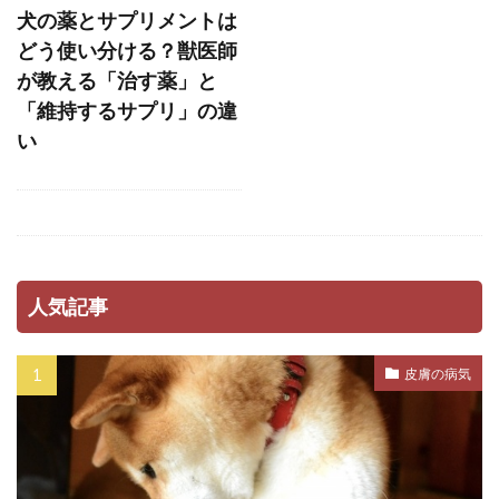
犬の薬とサプリメントは
ストレス軽減
スナッフルマット
どう使い分ける？獣医師
スニッファリ
スポットタイプ
スポット剤
が教える「治す薬」と
スモールステップ
セットバック
「維持するサプリ」の違
い
セミモイストフード
セラミド
セルフグルーミング
セルフチェック
セロトニン
セーフティーゾーン
ソフトアイ
ソフトマウス
タイミング
タイムアウト
タンパク質
ダイエット
人気記事
ダイエットフード
ダニ
ダニ・ノミ
ダブルコート
ダメ
チアノーゼ
皮膚の病気
チェック
チェックポイント
チェックリスト
チェック方法
チャイム
チャイム吠え
チョコレート