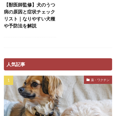
ストレスホルモン
ストレス発散
【獣医師監修】犬のうつ
ストレス管理
ストレス耐性
ストレス解消
病の原因と症状チェック
リスト｜なりやすい犬種
ストレス軽減
スナッフルマット
や予防法を解説
スニッファリ
スポットタイプ
スポット剤
スモールステップ
セットバック
セミモイストフード
セラミド
セルフグルーミング
セルフチェック
人気記事
セロトニン
セーフティーゾーン
ソフトアイ
ソフトマウス
タイミング
薬・ワクチン
タイムアウト
タンパク質
ダイエット
ダイエットフード
ダニ
ダニ・ノミ
ダブルコート
ダメ
チアノーゼ
チェック
チェックポイント