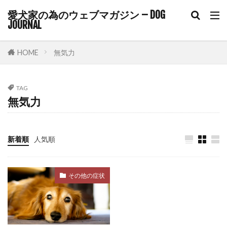
コアワクチン
コマンド
愛犬家の為のウェブマガジン – DOG
JOURNAL
コマンドトレーニング
コミュニケーション
コルチゾール
コンクリート
コントロール
HOME
無気力
ゴミ箱
サイトポイント
サイン
サプリ
サプリメント
サポート
TAG
サマーカット
サーキュレーター
サークル
無気力
サークル配置
シニア
シニアライフ
シニア期
シニア犬
シニア犬用フード
新着順
人気順
シャンプー
シングルコート
ジステンパー
スイッチ
スカベンジャー
スキップ
その他の症状
スキンケア
スキンシップ
スクワット
スケーリング
ステップ
ステロイド
ストレス
ストレスケア
ストレスサイン