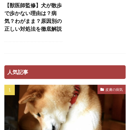
ストレスホルモン
ストレス発散
【獣医師監修】犬が散歩
ストレス管理
ストレス耐性
ストレス解消
で歩かない理由は？病
気？わがまま？原因別の
ストレス軽減
スナッフルマット
正しい対処法を徹底解説
スニッファリ
スポットタイプ
スポット剤
スモールステップ
セットバック
セミモイストフード
セラミド
セルフグルーミング
セルフチェック
人気記事
セロトニン
セーフティーゾーン
ソフトアイ
ソフトマウス
タイミング
皮膚の病気
タイムアウト
タンパク質
ダイエット
ダイエットフード
ダニ
ダニ・ノミ
ダブルコート
ダメ
チアノーゼ
チェック
チェックポイント