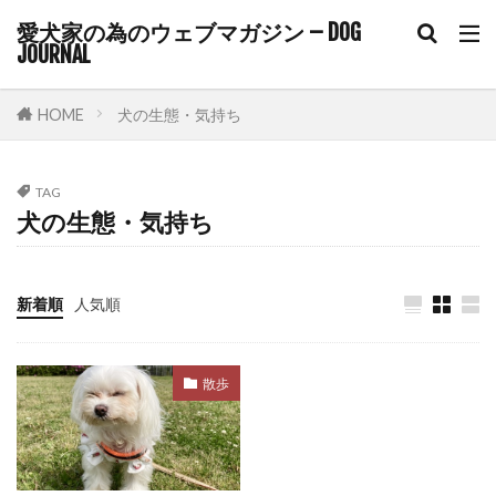
コアワクチン
コマンド
愛犬家の為のウェブマガジン – DOG
JOURNAL
コマンドトレーニング
コミュニケーション
コルチゾール
コンクリート
コントロール
HOME
犬の生態・気持ち
ゴミ箱
サイトポイント
サイン
サプリ
サプリメント
サポート
TAG
サマーカット
サーキュレーター
サークル
犬の生態・気持ち
サークル配置
シニア
シニアライフ
シニア期
シニア犬
シニア犬用フード
新着順
人気順
シャンプー
シングルコート
ジステンパー
スイッチ
スカベンジャー
スキップ
散歩
スキンケア
スキンシップ
スクワット
スケーリング
ステップ
ステロイド
ストレス
ストレスケア
ストレスサイン