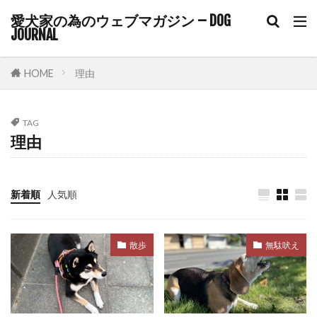
トラウマ
トラブル
トラブル回避
愛犬家の為のウェブマガジン – DOG
JOURNAL
トリガースタッキング
トリミング
トリーツトレーニング
トリート＆リトリート
HOME
理由
トレーニング
ドア・イズ・ア・ボア
ドックフード
ドッグカフェ
TAG
ドッグトレーナー
ドッグトレーナー監修
理由
ドッグトレーニング
ドッグフレンドリー
ドッグフード
ドッグラン
ドライフード
新着順
人気順
ドライマウス
ドーパミン
ニオイ
ネガティブ
ネギ
ネコノミ
ノミ
散歩
無駄吠え
ノミ・ダニ
ノミ・マダニ
ノンコアワクチン
ノンレム睡眠
ノーズワーク
ハウス
ハウストレーニング