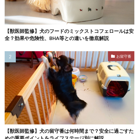
フィラリア症
フィードバック
フェッチプレイ
フケ
フラストレーション
フリスビー
フリーズ
フロントクリップ
【獣医師監修】犬のフードのミックストコフェロールは安
フロントクリップハーネス
フローディング
全？効果や危険性、BHA等との違いを徹底解説
フローリング
フード
フードアレルギー
ブドウ
ブドウ膜炎
ブラッシング
お留守番
プレイセラピー
プレイバウ
プレウォッシュ
プレッシャー
プロバイオティクス
ヘソ天
ヘルスケア
ヘルニア
ベッド
ベッドメイキング
ベッドメーキング
ベリーアップ
ベロ
ペインポイント
ペットカメラ
ペットカート
ペットゲート
【獣医師監修】犬の留守番は何時間まで？安全に過ごすた
めの重要ポイントをライフステージ別に解説