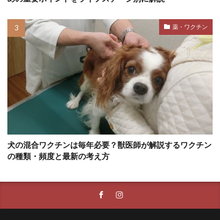
ペットシッター
ペットシーツ
ペットフード安全法
ペット旅行
薬・ワクチン
ホエールアイ
ホリホリ
ホルモン
ホルモンバランス
ホームケア
ボディコンディションスコア
ボディランゲージ
ボディーランゲージ
ポイント
ポジティブ
ポジティブトレーニング
ポジティブループ
ポジティブ・トレーニング
犬の混合ワクチンは毎年必要？獣医師が解説するワクチン
ポジティブ・リインフォースメント
の種類・頻度と最新の考え方
ポジティブ強化
マウンティング
マズル
マズルコントロール
マダニ
マッサージ
マテ
マナー
マナーウェア
マナーベルト
マネジメント
マラセチア