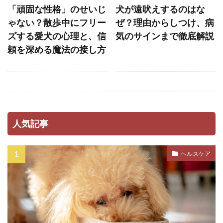
ハグ
ハズバンダリートレーニング
「頑固な性格」のせいじ
犬が遠吠えするのはな
ゃない？散歩中にフリー
ぜ？理由からしつけ、病
ハックルズ
ハナセ
ズする愛犬の心理と、信
気のサインまで徹底解説
ハビット・スタッキング
ハンドサイン
頼を深める魔法の接し方
ハンドターゲット
ハードアイ
ハーネス
バケツゲーム
バランス
バランス感覚
バリアフリー
バリア機能
バロメーター
パテラ
パニック
パニック状態
人気記事
パニック障害
パピー
パピーブルー
パピーリフト
パルボウイルス
パン
ヘルスケア
パンティング
パーソナルスペース
パートナーシップ
ヒコーキ耳
ヒート
ビタミンE
ピッチ
ファインド・イット
フィアフリー
フィラリア
フィラリア予防