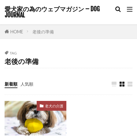
コアワクチン
コマンド
愛犬家の為のウェブマガジン – DOG
JOURNAL
コマンドトレーニング
コミュニケーション
コルチゾール
コンクリート
コントロール
HOME
老後の準備
ゴミ箱
サイトポイント
サイン
サプリ
サプリメント
サポート
TAG
サマーカット
サーキュレーター
サークル
老後の準備
サークル配置
シニア
シニアライフ
シニア期
シニア犬
シニア犬用フード
新着順
人気順
シャンプー
シングルコート
ジステンパー
スイッチ
スカベンジャー
スキップ
老犬の介護
スキンケア
スキンシップ
スクワット
スケーリング
ステップ
ステロイド
ストレス
ストレスケア
ストレスサイン