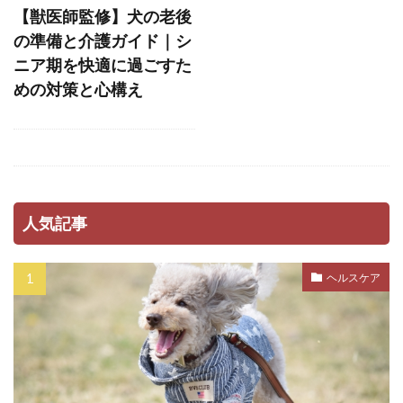
ストレスホルモン
ストレス発散
【獣医師監修】犬の老後
ストレス管理
ストレス耐性
ストレス解消
の準備と介護ガイド｜シ
ニア期を快適に過ごすた
ストレス軽減
スナッフルマット
めの対策と心構え
スニッファリ
スポットタイプ
スポット剤
スモールステップ
セットバック
セミモイストフード
セラミド
セルフグルーミング
セルフチェック
人気記事
セロトニン
セーフティーゾーン
ソフトアイ
ソフトマウス
タイミング
ヘルスケア
タイムアウト
タンパク質
ダイエット
ダイエットフード
ダニ
ダニ・ノミ
ダブルコート
ダメ
チアノーゼ
チェック
チェックポイント