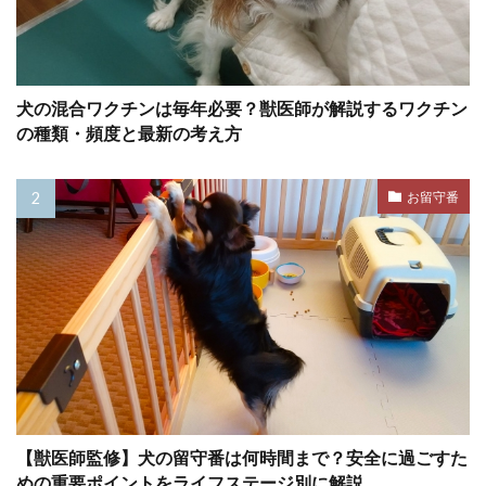
フィアフリー
フィラリア
フィラリア予防
フィラリア症
フィードバック
フェッチプレイ
フケ
フラストレーション
犬の混合ワクチンは毎年必要？獣医師が解説するワクチン
フリスビー
フリーズ
フロントクリップ
の種類・頻度と最新の考え方
フロントクリップハーネス
フローディング
フローリング
フード
フードアレルギー
お留守番
ブドウ
ブドウ膜炎
ブラッシング
プレイセラピー
プレイバウ
プレウォッシュ
プレッシャー
プロバイオティクス
ヘソ天
ヘルスケア
ヘルニア
ベッド
ベッドメイキング
ベッドメーキング
ベリーアップ
ベロ
ペインポイント
ペットカメラ
【獣医師監修】犬の留守番は何時間まで？安全に過ごすた
めの重要ポイントをライフステージ別に解説