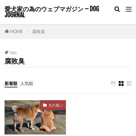
トイレ失敗
トイレ環境
トッピング
愛犬家の為のウェブマガジン – DOG
JOURNAL
トラウマ
トラブル
トラブル回避
トリガースタッキング
トリミング
HOME
腐敗臭
トリーツトレーニング
トリート＆リトリート
トレーニング
ドア・イズ・ア・ボア
TAG
ドックフード
ドッグカフェ
腐敗臭
ドッグトレーナー
ドッグトレーナー監修
ドッグトレーニング
ドッグフレンドリー
新着順
人気順
ドッグフード
ドッグラン
ドライフード
ドライマウス
ドーパミン
ニオイ
犬の臭い
ネガティブ
ネギ
ネコノミ
ノミ
ノミ・ダニ
ノミ・マダニ
ノンコアワクチン
ノンレム睡眠