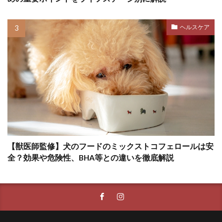
ペットカート
ペットゲート
ペットシッター
ペットシーツ
ヘルスケア
ペットフード安全法
ペット旅行
ホエールアイ
ホリホリ
ホルモン
ホルモンバランス
ホームケア
ボディコンディションスコア
ボディランゲージ
ボディーランゲージ
ポイント
ポジティブ
ポジティブトレーニング
ポジティブループ
【獣医師監修】犬のフードのミックストコフェロールは安
ポジティブ・トレーニング
全？効果や危険性、BHA等との違いを徹底解説
ポジティブ・リインフォースメント
ポジティブ強化
マウンティング
マズル
マズルコントロール
マダニ
マッサージ
マテ
マナー
マナーウェア