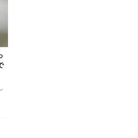
乾燥
乾燥肌
予防
予防医療
予防接種
予防
防薬
事故
二次感染
交換トレーニング
人獣共通
症
介護
代替行動
代替避難方法
代謝異常
以
伸縮リード
低カロリー
低脂肪
低脂肪フード
体温上昇
体温維持
体温調整
体温調節
体
っ
体調変化
体調管理
体質
体質改善
体重
体
で
体重管理
使い分け
侵入防止
便
便秘
便通
ケア
保湿剤
保護犬
保険
信頼
信頼構築
し
健康チェック
健康リスク
健康寿命
健康状態
健康診断
備蓄
僧帽弁閉鎖不全症
兆候
先住犬
スト
先天性
先天性疾患
光る首輪
免疫
免疫
共働き
具材
内科治療
内科療法
内臓疾患
太り
冬季
冷却
冷却グッズ
冷暖房
処置