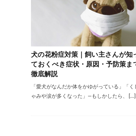
乳腺腫瘍
予防策
予
人畜共通感染
会陰ヘルニア
体型
体温
犬の花粉症対策｜飼い主さんが知
体調不良
ておくべき症状・原因・予防策ま
体重減少
徹底解説
保湿
保湿
「愛犬がなんだか体をかゆがっている」「く
偏食
健康
ゃみや涙が多くなった」—もしかしたら、 […]
健康維持
先住犬ファー
全身運動
冬備え
冬