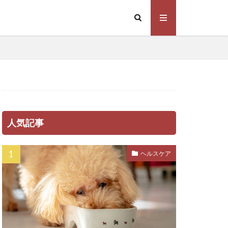
ーウェア
暮らし
メカニズム
スクヘッジ
リハビリ
人気記事
リード
ルテイン
ヘルスケア
プトスピラ
ラム
係
下痢
不調
不足
乳腺炎