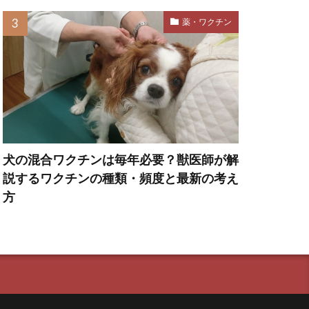
対策
薬・ワクチン
刺激
刺激不足
効果
匂い
危険な食べ物
去勢手術
犬の混合ワクチンは毎年必要？獣医師が解
口内
口腔内
説するワクチンの種類・頻度と最新の考え
叱り方
方
吐き戻し
吠える原因
咬傷事故
動
き事故
噛み癖