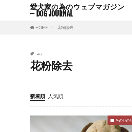
マズルコント
愛犬家の為のウェブマガジン
マナーベルト
– DOG JOURNAL
マーカー
花粉除去
HOME
メッセージ
ユーストレス
ラダーオブア
TAG
花粉除去
リズム
リ
リラックス
リードショッ
ルースリード
新着順
人気順
レム睡眠
ワクチン接種
その他の
不在時間
与え方
中