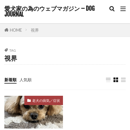
愛犬家の為のウェブマガジン – DOG
コルチゾール
コンクリート
コントロール
JOURNAL
ゴミ箱
サイトポイント
サイン
サプリ
サプリメント
サポート
HOME
視界
サマーカット
サーキュレーター
サークル
サークル配置
シニア
シニアライフ
TAG
視界
シニア期
シニア犬
シニア犬用フード
シャンプー
シングルコート
ジステンパー
スイッチ
スカベンジャー
スキップ
新着順
人気順
スキンケア
スキンシップ
スクワット
スケーリング
ステップ
ステロイド
老犬の病気／症状
ストレス
ストレスケア
ストレスサイン
ストレスホルモン
ストレス発散
ストレス管理
ストレス耐性
ストレス解消