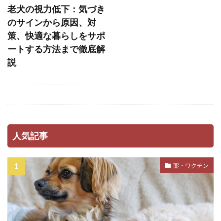
老犬の視力低下：気づき
ストレス軽減
スナッフルマット
のサインから原因、対
スニッファリ
スポットタイプ
スポット剤
策、快適な暮らしをサポ
スモールステップ
セットバック
ートする方法まで徹底解
説
セミモイストフード
セラミド
セルフグルーミング
セルフチェック
セロトニン
セーフティーゾーン
ソフトアイ
ソフトマウス
タイミング
タイムアウト
タンパク質
ダイエット
人気記事
ダイエットフード
ダニ
ダニ・ノミ
ダブルコート
ダメ
チアノーゼ
薬・ワクチン
チェック
チェックポイント
チェックリスト
チェック方法
チャイム
チャイム吠え
チョコレート