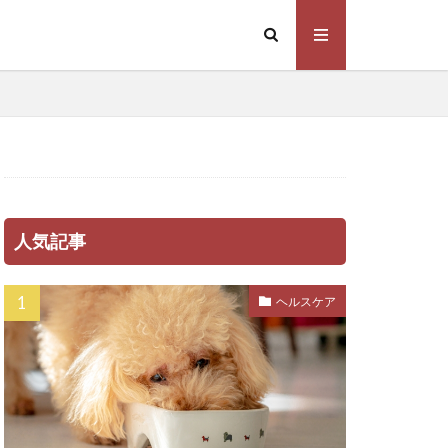
ーウェア
暮らし
メカニズム
スクヘッジ
リハビリ
人気記事
リード
ルテイン
ヘルスケア
プトスピラ
ラム
係
下痢
不調
不足
乳腺炎