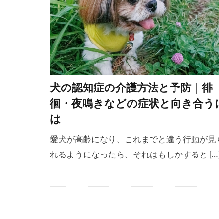
乳腺腫瘍
予防策
予
人畜共通感染
会陰ヘルニア
体型
体温
犬の認知症の介護方法と予防｜徘
体調不良
徊・夜鳴きなどの症状と向き合う
体重減少
は
保湿
保湿
愛犬が高齢になり、これまでと違う行動が見
偏食
健康
れるようになったら、それはもしかすると […
健康維持
先住犬ファー
全身運動
冬備え
冬