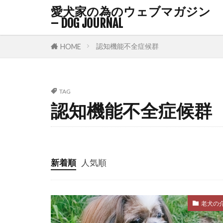
マズルコント
愛犬家の為のウェブマガジン
マナーベルト
– DOG JOURNAL
マーカー
認知機能不全症候群
HOME
メッセージ
ユーストレス
ラダーオブア
TAG
認知機能不全症候群
リズム
リ
リラックス
リードショッ
ルースリード
新着順
人気順
レム睡眠
ワクチン接種
老犬の
不在時間
与え方
中