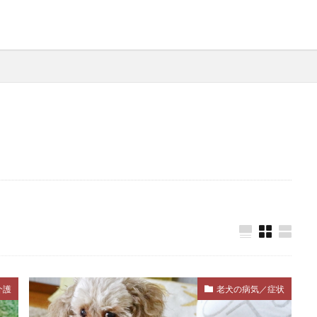
ロール
マダニ
マッサージ
マテ
マナー
マナ
マネジメント
マラセチア
マンション
マンション
マーキング
ミクロフィリア
ミックストコフェロール
メリット
メンタル
メンタルケア
モンローウォーク
ライフスタイル
ライフステージ
ライム病
グレッション
ラダー・オブ・アグレッション
リスク
リ
ソースガーディング
リダイレクション
リップラッキング
リーシュリアクティビティ
リーダー
リーダーウォーク
ク
リードトレーニング
リード・ディップ
リード反応性
ルーティン
ルール
レジャー
レトリープ
レ
レントゲン
レントゲン検査
ワクチン
ワクチンプログ
ワンツー・ルーティン
一時預かり
一貫性
上下関
介護
老犬の病気／症状
不安
不安・恐怖
不安感
不安障害
不快感
毒
中毒症状
丸飲み
主従関係
主食
乳がん