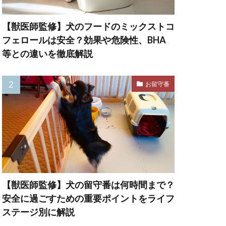
法
予防注射
【獣医師監修】犬のフードのミックストコ
感染症
フェロールは安全？効果や危険性、BHA
心伝心
休憩
等との違いを徹底解説
住環境
体力
お留守番
罰
体臭
重増加
保存方法
信頼関係
健康管理
【獣医師監修】犬の留守番は何時間まで？
力
免疫定価
安全に過ごすための重要ポイントをライフ
再発防止
冬
ステージ別に解説
出費