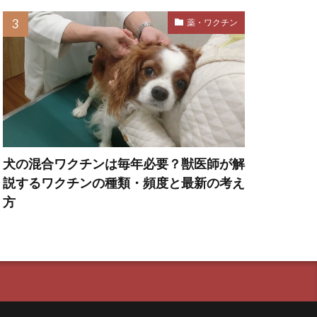
対策
薬・ワクチン
刺激
刺激不足
効果
匂い
危険な食べ物
去勢手術
犬の混合ワクチンは毎年必要？獣医師が解
口内
口腔内
説するワクチンの種類・頻度と最新の考え
叱り方
方
吐き戻し
吠える原因
咬傷事故
動
き事故
噛み癖