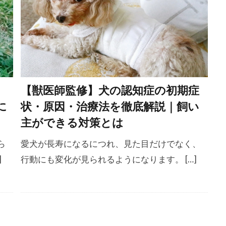
乾燥
乾燥肌
予防
予防医療
予防接種
予防
防薬
事故
二次感染
交換トレーニング
人獣共通
症
介護
代替行動
代替避難方法
代謝異常
以
伸縮リード
低カロリー
低脂肪
低脂肪フード
体温上昇
体温維持
体温調整
体温調節
体
【獣医師監修】犬の認知症の初期症
体調変化
体調管理
体質
体質改善
体重
体
に
状・原因・治療法を徹底解説｜飼い
体重管理
使い分け
侵入防止
便
便秘
便通
主ができる対策とは
ケア
保湿剤
保護犬
保険
信頼
信頼構築
ら
愛犬が長寿になるにつれ、見た目だけでなく、
健康チェック
健康リスク
健康寿命
健康状態
]
行動にも変化が見られるようになります。 […]
健康診断
備蓄
僧帽弁閉鎖不全症
兆候
先住犬
スト
先天性
先天性疾患
光る首輪
免疫
免疫
共働き
具材
内科治療
内科療法
内臓疾患
太り
冬季
冷却
冷却グッズ
冷暖房
処置