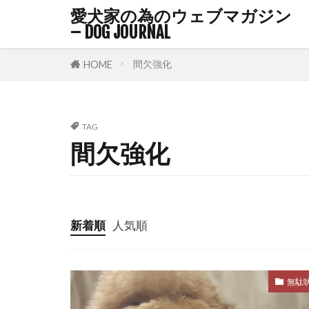
愛犬家の為のウェブマガジン
ハウストレー
– DOG JOURNAL
ハビット・ス
バケツゲーム
間欠強化
HOME
バロメーター
パピーブルー
TAG
パーソナルス
間欠強化
ファインド・
フィードバッ
フリーズ
新着順
人気順
フローリング
プレイセラピ
ヘソ天
ヘ
無駄
ベリーアップ