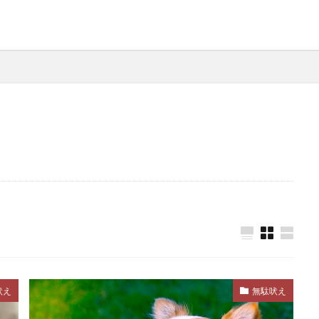
ニング
ハグ
ハズバンダリートレーニング
ハックルズ
タッキング
ハンドサイン
ハンドターゲット
ハードアイ
バランス
バランス感覚
バリアフリー
バリア機能
パテラ
パニック
パニック状態
パニック障害
パピーリフト
パルボウイルス
パン
パンティング
ペース
パートナーシップ
ヒコーキ耳
ヒート
ビタ
イット
フィアフリー
フィラリア
フィラリア予防
ク
フェッチプレイ
フケ
フラストレーション
フリ
フロントクリップ
フロントクリップハーネス
フローディン
フード
フードアレルギー
ブドウ
ブドウ膜炎
ー
プレイバウ
プレウォッシュ
プレッシャー
プロ
ルスケア
ヘルニア
ベッド
ベッドメイキング
ベ
吠え
無駄吠え
ベロ
ペインポイント
ペットカメラ
ペットカート