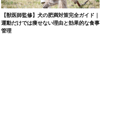
ペット旅行
【獣医師監修】犬の肥満対策完全ガイド｜
運動だけでは痩せない理由と効果的な食事
ポイント
管理
トレーニング
マズル
ーウェア
暮らし
メカニズム
スクヘッジ
リハビリ
リード