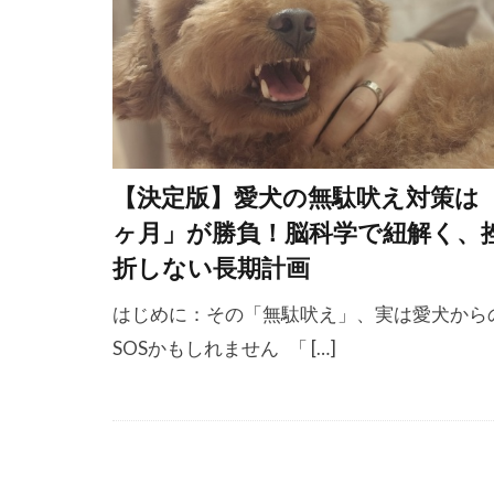
ペットゲート
ホエールアイ
ボディコンデ
ポジティブ
ポジティブ・
【決定版】愛犬の無駄吠え対策は
マズルコント
ヶ月」が勝負！脳科学で紐解く、
マナーベルト
折しない長期計画
マーカー
はじめに：その「無駄吠え」、実は愛犬から
メッセージ
SOSかもしれません 「 […]
ユーストレス
ラダーオブア
リズム
リ
リラックス