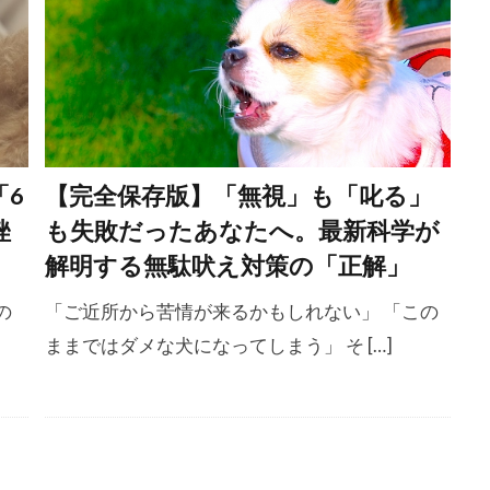
ペットシッター
ペットシーツ
ペットフード安全法
ホリホリ
ホルモン
ホルモンバランス
ホームケア
ィションスコア
ボディランゲージ
ボディーランゲージ
ポジティブトレーニング
ポジティブループ
ポジティブ・
リインフォースメント
ポジティブ強化
マウンティング
「6
【完全保存版】「無視」も「叱る」
ロール
マダニ
マッサージ
マテ
マナー
マナ
挫
も失敗だったあなたへ。最新科学が
マネジメント
マラセチア
マンション
マンション
解明する無駄吠え対策の「正解」
マーキング
ミクロフィリア
ミックストコフェロール
の
「ご近所から苦情が来るかもしれない」 「この
メリット
メンタル
メンタルケア
モンローウォーク
ままではダメな犬になってしまう」 そ […]
ライフスタイル
ライフステージ
ライム病
グレッション
ラダー・オブ・アグレッション
リスク
リ
ソースガーディング
リダイレクション
リップラッキング
リーシュリアクティビティ
リーダー
リーダーウォーク