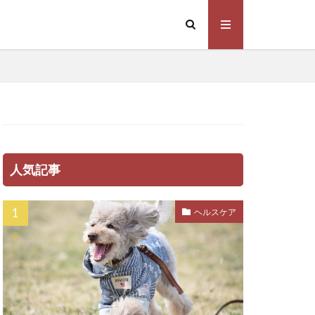
ハナセ
ハーネス
パピー
ミンE
ピッチ
フィラリア症
人気記事
スビー
グ
ヘルスケア
ブラッシング
バイオティクス
ッドメーキング