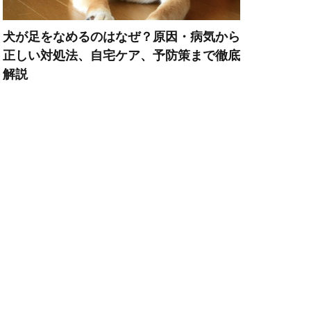
犬が足をなめるのはなぜ？原因・病気から
力
免疫定価
正しい対処法、自宅ケア、予防策まで徹底
再発防止
冬
解説
出費
対策
刺激
刺激不足
効果
匂い
危険な食べ物
去勢手術
口内
口腔内
叱り方
吐き戻し