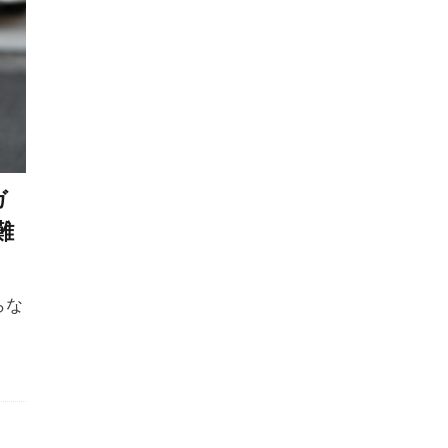
物
向き不向き
吠え
吠えの直し方
吠える
吠え対策
吠え癖
味付け
呼吸
呼吸器疾患
咳
品質
唸り
唸る
問診
問題
問題行
嘔吐
嘔吐・下痢
嘔吐下痢
噛みつき
噛みつ
ごはん
回数
困りごと
在宅避難
地熱
垂れ
ガ
ング
基準値
基準量
基礎代謝
基礎疾患
報酬
難
ング
報酬ベース
声
変化
変形性脊椎症
夏
日
夏服
夕方
外出
外科手術
外科療法
外耳道
外飼い
多尿
多頭飼い
多頭飼育崩壊
らな
夜
夜泣き
夜鳴き
大型犬
大好き
大掃除
太りすぎ
太り気味
太る
失敗
失明
女性ホ
子宮蓄膿症
子犬
子犬 しつけ
子犬 体調管理
子犬 社会化
子犬 飼い始め
子犬のしつけ
子犬の成長