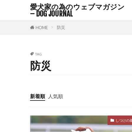
ルースリード
愛犬家の為のウェブマガジン
レム睡眠
– DOG JOURNAL
ワクチン接種
防災
HOME
不在時間
与え方
中
乳腺腫瘍
TAG
防災
予防策
予
人畜共通感染
会陰ヘルニア
体型
体温
新着順
人気順
体調不良
体重減少
しつけの
保湿
保湿
偏食
健康