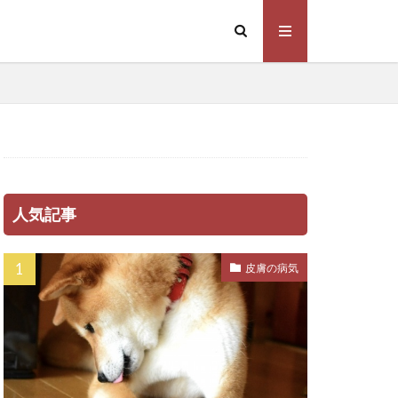
プトスピラ
ラム
係
下痢
不調
不足
乳腺炎
法
予防注射
感染症
人気記事
心伝心
休憩
住環境
体力
皮膚の病気
罰
体臭
重増加
保存方法
信頼関係
健康管理