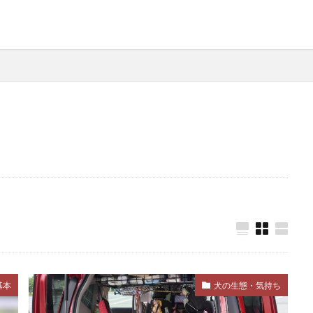
ルーティン
ルール
レジャー
レトリープ
レ
レントゲン
レントゲン検査
ワクチン
ワクチンプログ
ワンツー・ルーティン
一時預かり
一貫性
上下関
不安
不安・恐怖
不安感
不安障害
不快感
毒
中毒症状
丸飲み
主従関係
主食
乳がん
乾燥
乾燥肌
予防
予防医療
予防接種
予防
防薬
事故
二次感染
交換トレーニング
人獣共通
症
介護
代替行動
代替避難方法
代謝異常
以
伸縮リード
低カロリー
低脂肪
低脂肪フード
体温上昇
体温維持
体温調整
体温調節
体
体調変化
体調管理
体質
体質改善
体重
体
体重管理
使い分け
侵入防止
便
便秘
便通
基本
犬の生態・気持ち
ケア
保湿剤
保護犬
保険
信頼
信頼構築
健康チェック
健康リスク
健康寿命
健康状態