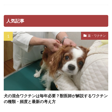
ホルモンバランス
ホームケア
ボディコンディションスコア
人気記事
ボディランゲージ
ボディーランゲージ
ポイント
ポジティブ
薬・ワクチン
ポジティブトレーニング
ポジティブループ
ポジティブ・トレーニング
ポジティブ・リインフォースメント
ポジティブ強化
マウンティング
マズル
マズルコントロール
マダニ
マッサージ
マテ
マナー
マナーウェア
マナーベルト
マネジメント
マラセチア
犬の混合ワクチンは毎年必要？獣医師が解説するワクチン
マンション
マンション暮らし
マーカー
の種類・頻度と最新の考え方
マーキング
ミクロフィリア