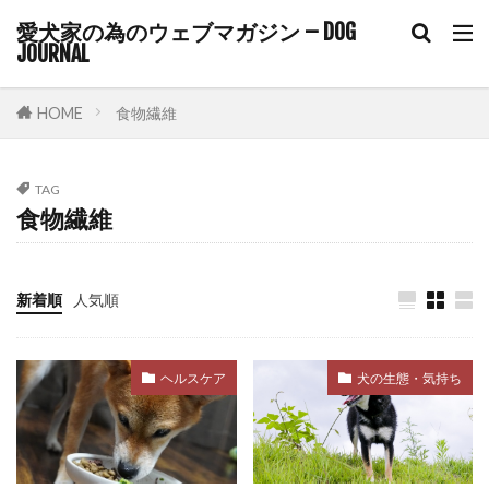
ハビット・スタッキング
ハンドサイン
愛犬家の為のウェブマガジン – DOG
ハンドターゲット
ハードアイ
ハーネス
JOURNAL
バケツゲーム
バランス
バランス感覚
バリアフリー
バリア機能
バロメーター
HOME
食物繊維
パテラ
パニック
パニック状態
パニック障害
パピー
パピーブルー
TAG
食物繊維
パピーリフト
パルボウイルス
パン
パンティング
パーソナルスペース
パートナーシップ
ヒコーキ耳
ヒート
新着順
人気順
ビタミンE
ピッチ
ファインド・イット
フィアフリー
フィラリア
フィラリア予防
ヘルスケア
犬の生態・気持ち
フィラリア症
フィードバック
フェッチプレイ
フケ
フラストレーション
フリスビー
フリーズ
フロントクリップ