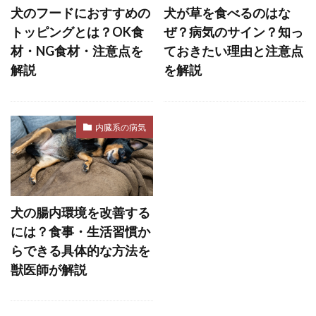
犬のフードにおすすめの
犬が草を食べるのはな
フロントクリップハーネス
フローディング
トッピングとは？OK食
ぜ？病気のサイン？知っ
フローリング
フード
フードアレルギー
材・NG食材・注意点を
ておきたい理由と注意点
ブドウ
ブドウ膜炎
ブラッシング
解説
を解説
プレイセラピー
プレイバウ
プレウォッシュ
プレッシャー
内臓系の病気
プロバイオティクス
ヘソ天
ヘルスケア
ヘルニア
ベッド
ベッドメイキング
ベッドメーキング
ベリーアップ
ベロ
犬の腸内環境を改善する
ペインポイント
ペットカメラ
には？食事・生活習慣か
ペットカート
ペットゲート
らできる具体的な方法を
ペットシッター
ペットシーツ
獣医師が解説
ペットフード安全法
ペット旅行
ホエールアイ
ホリホリ
ホルモン