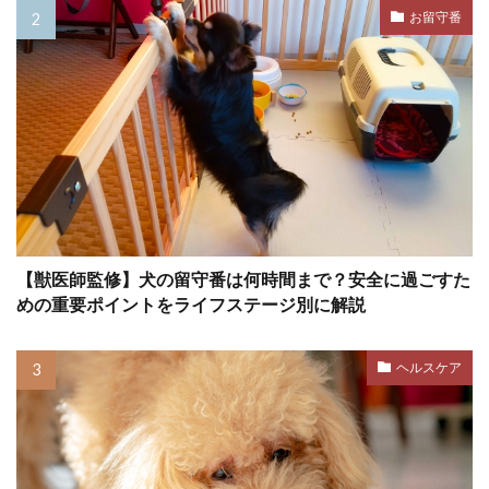
ミックストコフェロール
メカニズム
お留守番
メッセージ
メリット
メンタル
メンタルケア
モンローウォーク
ユーストレス
ライフスタイル
ライフステージ
ライム病
ラダーオブアグレッション
ラダー・オブ・アグレッション
リスク
リスクヘッジ
リズム
【獣医師監修】犬の留守番は何時間まで？安全に過ごすた
めの重要ポイントをライフステージ別に解説
リソースガーディング
リダイレクション
リップラッキング
リハビリ
リラックス
ヘルスケア
リーシュリアクティビティ
リーダー
リーダーウォーク
リード
リードショック
リードトレーニング
リード・ディップ