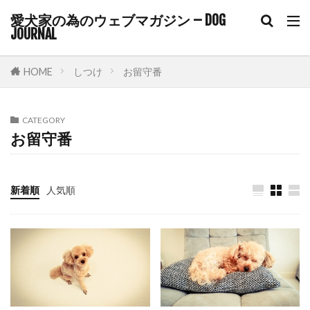
パートナーシップ
ヒコーキ耳
ヒート
愛犬家の為のウェブマガジン – DOG
ビタミンE
ピッチ
ファインド・イット
JOURNAL
フィアフリー
フィラリア
フィラリア予防
HOME
しつけ
お留守番
フィラリア症
フィードバック
フェッチプレイ
フケ
フラストレーション
CATEGORY
フリスビー
フリーズ
フロントクリップ
お留守番
フロントクリップハーネス
フローディング
フローリング
フード
フードアレルギー
新着順
人気順
ブドウ
ブドウ膜炎
ブラッシング
プレイセラピー
プレイバウ
プレウォッシュ
プレッシャー
プロバイオティクス
ヘソ天
ヘルスケア
ヘルニア
ベッド
ベッドメイキング