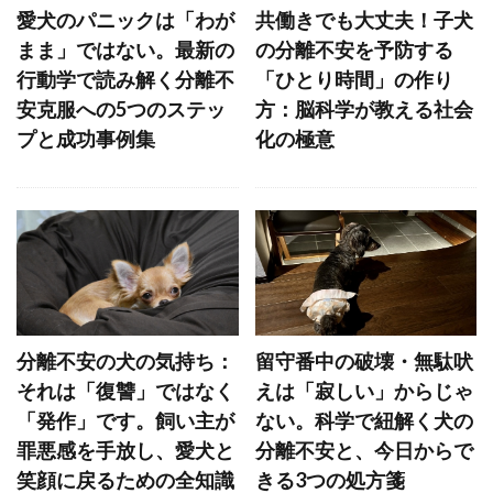
ベッドメーキング
ベリーアップ
ベロ
愛犬のパニックは「わが
共働きでも大丈夫！子犬
ペインポイント
ペットカメラ
まま」ではない。最新の
の分離不安を予防する
行動学で読み解く分離不
「ひとり時間」の作り
ペットカート
ペットゲート
安克服への5つのステッ
方：脳科学が教える社会
ペットシッター
ペットシーツ
プと成功事例集
化の極意
ペットフード安全法
ペット旅行
ホエールアイ
ホリホリ
ホルモン
ホルモンバランス
ホームケア
ボディコンディションスコア
ボディランゲージ
ボディーランゲージ
ポイント
ポジティブ
分離不安の犬の気持ち：
留守番中の破壊・無駄吠
ポジティブトレーニング
ポジティブループ
それは「復讐」ではなく
えは「寂しい」からじゃ
ポジティブ・トレーニング
「発作」です。飼い主が
ない。科学で紐解く犬の
罪悪感を手放し、愛犬と
分離不安と、今日からで
ポジティブ・リインフォースメント
笑顔に戻るための全知識
きる3つの処方箋
ポジティブ強化
マウンティング
マズル