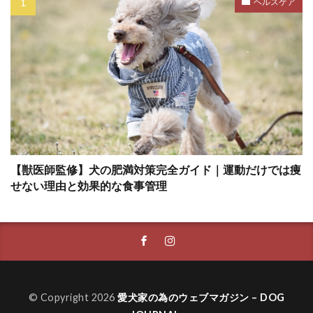
ヘルスケア
不調
不足
与え方
中毒
中毒症状
丸飲み
主従関係
主食
乳がん
乳腺炎
乳腺腫瘍
乾燥
乾燥肌
予防
予防医療
予防接種
予防法
予防注射
予防策
予防薬
事故
二次感染
交換トレーニング
人獣共通感染症
人畜共通感染症
介護
【獣医師監修】犬の肥満対策完全ガイド｜運動だけでは痩
代替行動
代替避難方法
代謝異常
せない理由と効果的な食事管理
以心伝心
休憩
会陰ヘルニア
伸縮リード
低カロリー
低脂肪
低脂肪フード
住環境
体力
体型
体温
体温上昇
体温維持
体温調整
© Copyright 2026
愛犬家の為のウェブマガジン – DOG
体温調節
体罰
体臭
体調不良