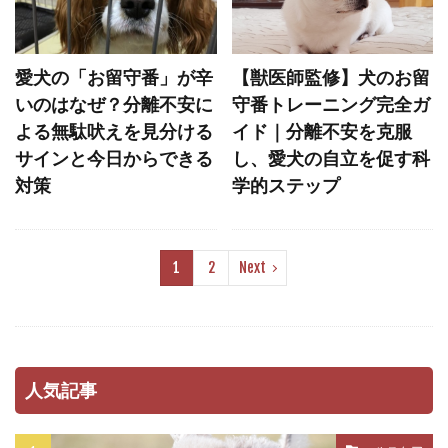
リソースガーディング
リダイレクション
リップラッキング
リハビリ
リラックス
愛犬の「お留守番」が辛
【獣医師監修】犬のお留
リーシュリアクティビティ
リーダー
いのはなぜ？分離不安に
守番トレーニング完全ガ
リーダーウォーク
リード
リードショック
よる無駄吠えを見分ける
イド｜分離不安を克服
サインと今日からできる
し、愛犬の自立を促す科
リードトレーニング
リード・ディップ
対策
学的ステップ
リード反応性
ルテイン
ルースリード
ルーティン
ルール
レジャー
レトリープ
レプトスピラ
レム睡眠
1
2
Next
レントゲン
レントゲン検査
ワクチン
ワクチンプログラム
ワクチン接種
ワンツー・ルーティン
一時預かり
一貫性
人気記事
上下関係
下痢
不在時間
不安
不安・恐怖
不安感
不安障害
不快感