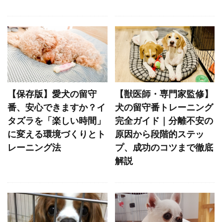
マズルコントロール
マダニ
マッサージ
マテ
マナー
マナーウェア
マナーベルト
マネジメント
マラセチア
マンション
マンション暮らし
マーカー
マーキング
ミクロフィリア
【保存版】愛犬の留守
【獣医師・専門家監修】
ミックストコフェロール
メカニズム
番、安心できますか？イ
犬の留守番トレーニング
メッセージ
メリット
メンタル
タズラを「楽しい時間」
完全ガイド｜分離不安の
に変える環境づくりとト
原因から段階的ステッ
メンタルケア
モンローウォーク
レーニング法
プ、成功のコツまで徹底
ユーストレス
ライフスタイル
解説
ライフステージ
ライム病
ラダーオブアグレッション
ラダー・オブ・アグレッション
リスク
リスクヘッジ
リズム