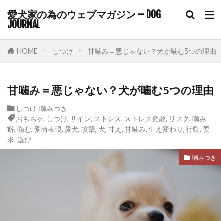
愛犬家の為のウェブマガジン – DOG
鼻水
鼻涙管
鼻涙管閉塞
鼻炎
JOURNAL
検索
HOME
しつけ
甘噛み＝悪じゃない？犬が噛む5つの理由
甘噛み＝悪じゃない？犬が噛む5つの理由
しつけ
,
噛みつき
おもちゃ
,
しつけ
,
サイン
,
ストレス
,
ストレス発散
,
リスク
,
噛み
癖
,
噛む
,
愛情表現
,
愛犬
,
攻撃
,
犬
,
甘え
,
甘噛み
,
生え変わり
,
行動
,
要
求
,
遊び
噛みつき