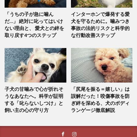
「うちの子が急に噛ん
インターホンで爆発する愛
だ…」 絶対に叱ってはいけ
犬を守るために。噛みつき
ない理由と、 愛犬との絆を
事故の法的リスクと科学的
取り戻す4つのステップ
な行動改善ステップ
子犬の甘噛みで心が折れそ
「尻尾を振る＝嬉しい」は
うなあなたへ。科学が証明
誤解だった！咬傷事故を防
する「叱らないしつけ」と
ぎ絆を深める、犬のボディ
飼い主の心の守り方
ランゲージ徹底解説