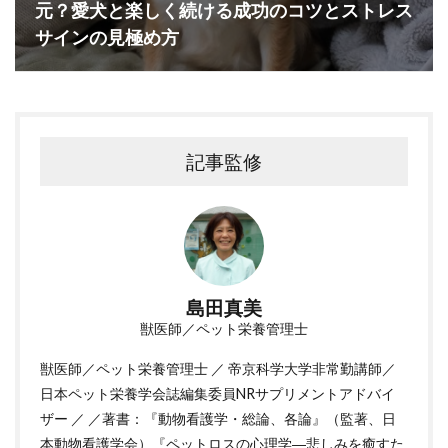
元？愛犬と楽しく続ける成功のコツとストレス
サインの見極め方
記事監修
島田真美
獣医師／ペット栄養管理士
獣医師／ペット栄養管理士 ／ 帝京科学大学非常勤講師／
日本ペット栄養学会誌編集委員NRサプリメントアドバイ
ザー ／ ／著書：『動物看護学・総論、各論』（監著、日
本動物看護学会）『ペットロスの心理学―悲しみを癒すた