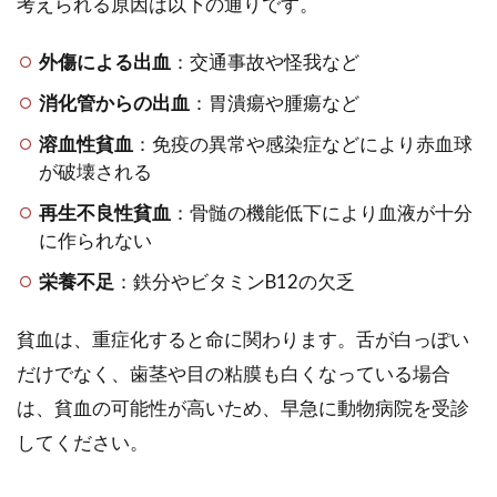
考えられる原因は以下の通りです。
外傷による出血
：交通事故や怪我など
消化管からの出血
：胃潰瘍や腫瘍など
溶血性貧血
：免疫の異常や感染症などにより赤血球
が破壊される
再生不良性貧血
：骨髄の機能低下により血液が十分
に作られない
栄養不足
：鉄分やビタミンB12の欠乏
貧血は、重症化すると命に関わります。舌が白っぽい
だけでなく、歯茎や目の粘膜も白くなっている場合
は、貧血の可能性が高いため、早急に動物病院を受診
してください。