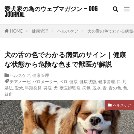
愛犬家の為のウェブマガジン – DOG
JOURNAL
HOME
健康管理
ヘルスケア
犬の舌の色でわかる病気
犬の舌の色でわかる病気のサイン｜健康
な状態から危険な色まで獣医が解説
ヘルスケア
,
健康管理
チアノーゼ
,
バロメーター
,
ベロ
,
健康
,
健康状態
,
健康管理
,
口
,
対
処法
,
愛犬
,
早期発見
,
炎症
,
犬
,
獣医師監修
,
病気
,
脱水
,
舌
,
舌の色
,
色
,
貧血
ヘルスケア