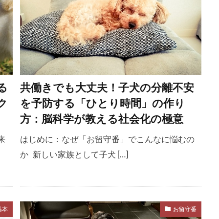
ア
検査
検査方法
検査項目
検診
権利
欲求
欲求不満
正の弱化
正の強化
歩かない
困難
歯
歯の生え変わり
歯ブラシ
歯周ポケット
周病予防
歯周病菌
歯固め
歯垢
歯石
歯磨
歯磨き粉
歯肉
歯肉炎
歯茎
残暑
段差
る
共働きでも大丈夫！子犬の分離不安
毛並み
毛玉
毛艶
気圧
気持ち
気温
ク
を予防する「ひとり時間」の作り
気象
水
水分
水分不足
水分摂取
水分補給
方：脳科学が教える社会化の極意
溶性ビタミン
水頭症
水飲み器
水飲み場
汚れ
チ
治療効果
治療方法
治療法
治療費
泌尿器
来
はじめに：なぜ「お留守番」でこんなに悩むの
か 新しい家族として子犬 […]
注射
注意点
注目引き行動
注目要求行動
洗浄
流涙
流涙症
消化
消化器
消化器官
消去バ
涙やけ
涙点
涙腺
混合ワクチン
混合薬
減量
温度
温度・湿度管理
温度管理
温度調整
基本
お留守番