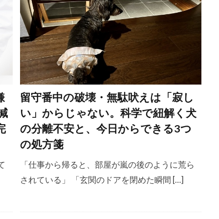
管理
満足感
準備
滑り止め
潜伏期間
火傷
症
炭水化物
点眼薬
点耳薬
無気力
無理強
照り返し
熱中症
熱中症予防
熱中症対策
爪切り
ゆみ
犬 カーミングシグナル
犬 ストレス
犬 テリトリー
犬 車移動
犬 震え
犬のSOS
犬のご飯
犬のしつけ
ング
犬の保育園
犬の吠え
犬の心理
犬の心理学
嫌
留守番中の破壊・無駄吠えは「寂し
犬の生態・気持ち
犬の留守番
犬の粗相
犬の脳科学
減
い」からじゃない。科学で紐解く犬
犬アトピー性皮膚炎
犬ジステンバーウイルス
犬バベシア
完
の分離不安と、今日からできる3つ
犬用の草
犬用シューズ
犬種
犬糸状虫
犬臭
の処方箋
犬病ウイルス
狂犬病ワクチン
狩り
狩猟本能
独
て
「仕事から帰ると、部屋が嵐の後のように荒ら
草
獣医
獣医学
獣医師
獣医師監修
獣医師
されている」 「玄関のドアを閉めた瞬間 […]
獣医行動診療科
玄関
理想の睡眠
理想体型
理
づくり
環境エンリッチメント
環境変化
環境整備
環境要因
環境適応
甘え
甘えん坊
甘噛み