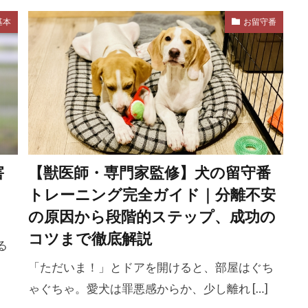
生存本能
生活リズム
生活変化
生活環境
生活
基本
お留守番
生活音
生理学
生理現象
生理的不快感
男性ホ
動
留守番トレーニング
留守番中のトイレ
留守番練習
症
疲労
疲労蓄積
疾患
病原菌
病気
嫌い
症状
痒い
痒み
痙攣
痛み
痩せ
作
発熱
発疹
発症
白内障
白内障手術
皮膚トラブル
皮膚バリア
皮膚保護
皮膚炎
皮膚
害
【獣医師・専門家監修】犬の留守番
ア
目の濁り
目の白濁
目やに
目ヤニ
目元
トレーニング完全ガイド｜分離不安
眠り
眼
眼圧
眼瞼内反症
眼科
眼科
の原因から段階的ステップ、成功の
睡眠不足
睡眠時間
睡眠環境
睡眠障害
知的
コツまで徹底解説
る
トイ
知育玩具
短頭種
矯正
研究
破壊行動
「ただいま！」とドアを開けると、部屋はぐち
社会化期
社会性
社会性の向上
社会的ごほうび
ゃぐちゃ。愛犬は罪悪感からか、少し離れ […]
神経可塑性
神経科学
福祉
秋
科学
科学