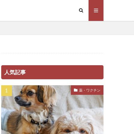
っこ
拒否
挨拶
排泄トラブル
換毛期
配欲
支配行動
散歩グッズ
の吠え
人気記事
境
新薬
治療
薬・ワクチン
時間帯
服
服装
養不足
栄養価
化症
植物