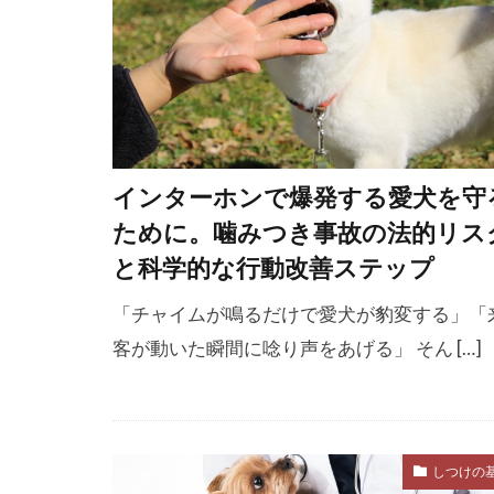
椎間板ヘルニ
機能性成分
歩行
歩行
歯周病
歯
歯磨きシート
インターホンで爆発する愛犬を守
毛づくろい
ために。噛みつき事故の法的リス
気管虚脱
と科学的な行動改善ステップ
水晶体
水
治療アプロー
「チャイムが鳴るだけで愛犬が豹変する」「
客が動いた瞬間に唸り声をあげる」 そん […]
法的責任
活動期間
消臭スプレー
減感作療法
しつけの