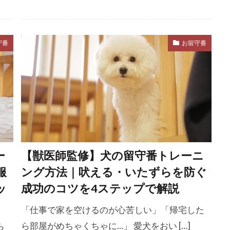
窒息
立ち止まる
筋トレ
筋力
筋力低下
理
粗相
精神的コスト
糖尿病
糖尿病性ケトアシ
守番
お留守番
系統的脱感作
系統的脱感作法
素材
紫外線
紫外
絆
絆ホルモン
経口補水液
給水
給水ボトル
対応
緊急性
総合栄養食
総摂取カロリー
緑内障
罪悪感
罰
義務
習慣
翻訳
老い
老
老化サイン
老化現象
老化防止
老廃物
老後
老犬ケア
老犬用フード
耳
耳が臭い
耳が赤い
方法
耳のトラブル
耳の病気
耳ケア
耳ダニ
ー
【獣医師監修】犬の留守番トレーニ
服
ング方法｜吠える・いたずらを防ぐ
鼻科
聴覚
肉
肉球
肛門腺
肝不全
肥
ッ
成功のコツを4ステップで解説
肥満度
肥満度チェック
肥満状態
肥満防止
育て
ゼ
胃捻転
胃結腸反射
胃腸
胃腸炎
胆汁嘔吐
「仕事で家を空けるのが心苦しい」「帰宅した
ン
脂肪
脱出行動
脱感作
脱水
脱水サイン
ら部屋がめちゃくちゃに…」 愛犬をおい […]
ら