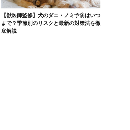
機能性
歩き方
【獣医師監修】犬のダニ・ノミ予防はいつ
歯周炎
まで？季節別のリスクと最新の対策法を徹
底解説
き
歯磨きガム
毛
気温変化
水分量
治療
系疾患
法律
活動時期
ースト
消火器
添加物
温暖化