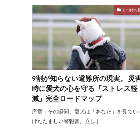
生え変わり
しつけの
生活習慣病
留守番 破壊行
異物
異食
病院
病院
療法食
発
皮膚ケア
9割が知らない避難所の現実。 災
目
目のケ
時に愛犬の心を守る「ストレス軽
相性
真夏
減」完全ロードマップ
睡眠サイクル
序章：その瞬間、愛犬は「あなた」を見てい
知育
知育
けたたましい警報音。立 […]
社会化不足
社会的要因