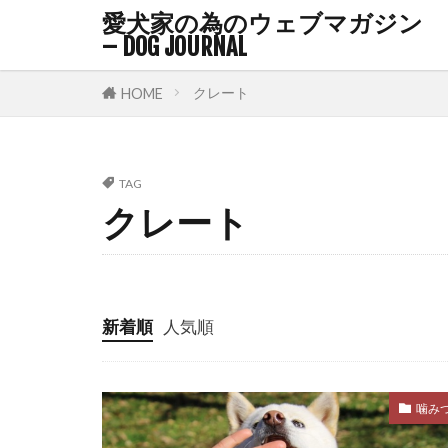
抗体検査
愛犬家の為のウェブマガジン
– DOG JOURNAL
拮抗条件付け
捕食行動連鎖
クレート
HOME
排泄日記
損害賠償
TAG
改善
攻撃
クレート
散歩コース
散歩時間
旅行
旅行
早期発見
新着順
人気順
暑い
暑さ
朝
朝顔
噛み
栄養状態