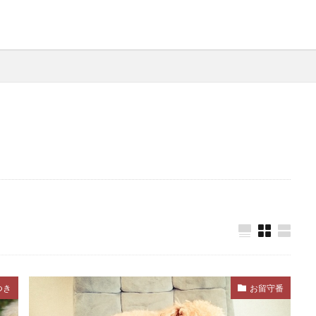
抗生物質
抗酸化
抜け毛
抜歯
抜毛ケア
抱
拮抗行動
拾い食い
持ち出し袋
持ち物
持病
掃除
掃除方法
排便
排泄
排泄サイン
排泄行動
探索行動
接し方
接種
接種間隔
摩擦
撫でる
支持療法
支配
支配性理論
支
攻撃性
攻撃的
攻撃行動
散歩
散歩の悩み
散歩ストレス
散歩トレーニング
散歩ルート
散歩中
整腸
斑点
新しい家族
新入り犬
新居
新環
 持ち物
日中
日本犬
日本紅班熱
早朝
早期
早食い
早食い防止
春
昼夜逆転
時期
時間
暑さ対策
暑さ指数
曝露後処置
月齢別しつけ
本能
来客
柴犬
栄養
栄養バランス
栄
つき
お留守番
栄養素
栄養補助職
栄養補助食品
栄養補給
核硬