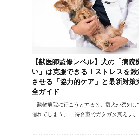
湿度
湿度
炎天下
炎
無駄吠え
犬
犬 か
犬 嘔吐
犬のトレーニ
【獣医師監修レベル】犬の「病院
犬の気持ち
い」は克服できる！ストレスを激
犬の行動学
させる「協力的ケア」と最新対策
犬パペシア症
全ガイド
狂犬病
狂
「動物病院に行こうとすると、愛犬が察知し
猛暑日
猫
隠れてしまう」 「待合室でガタガタ震え […]
獣医行動学
環境
環境
環境管理