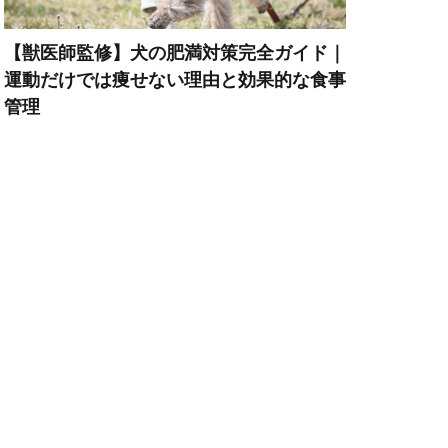
ペット旅行
【獣医師監修】犬の肥満対策完全ガイド｜
運動だけでは痩せない理由と効果的な食事
ポイント
管理
トレーニング
マズル
ーウェア
暮らし
メカニズム
スクヘッジ
リハビリ
リード