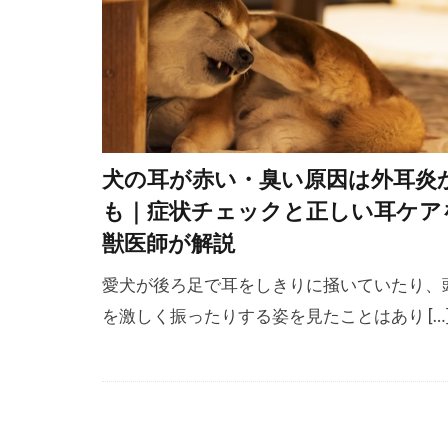
ペットゲート
ホエールアイ
ボディコンデ
ポジティブ
ポジティブ・
犬の耳が赤い・臭い原因は外耳炎
マズルコント
も｜症状チェックと正しい耳ケア
マナーベルト
獣医師が解説
マーカー
愛犬が後ろ足で耳をしきりに掻いていたり、
メッセージ
を激しく振ったりする姿を見たことはあり […
ユーストレス
ラダーオブア
リズム
リ
リラックス