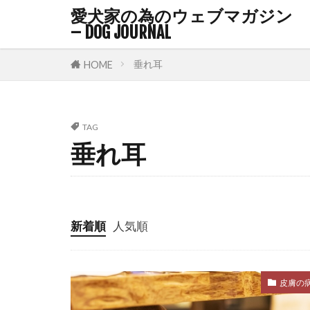
愛犬家の為のウェブマガジン
ハウストレー
– DOG JOURNAL
ハビット・ス
バケツゲーム
垂れ耳
HOME
バロメーター
パピーブルー
TAG
パーソナルス
垂れ耳
ファインド・
フィードバッ
フリーズ
新着順
人気順
フローリング
プレイセラピ
ヘソ天
ヘ
皮膚の
ベリーアップ