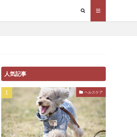
ハナセ
ハーネス
パピー
ミンE
ピッチ
フィラリア症
人気記事
スビー
グ
ヘルスケア
ブラッシング
バイオティクス
ッドメーキング