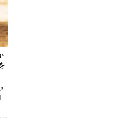
ペットシッター
ペットシーツ
ペットフード安全法
ホリホリ
ホルモン
ホルモンバランス
ホームケア
ィションスコア
ボディランゲージ
ボディーランゲージ
ポジティブトレーニング
ポジティブループ
ポジティブ・
リインフォースメント
ポジティブ強化
マウンティング
か
ロール
マダニ
マッサージ
マテ
マナー
マナ
を
マネジメント
マラセチア
マンション
マンション
マーキング
ミクロフィリア
ミックストコフェロール
頭
メリット
メンタル
メンタルケア
モンローウォーク
]
ライフスタイル
ライフステージ
ライム病
グレッション
ラダー・オブ・アグレッション
リスク
リ
ソースガーディング
リダイレクション
リップラッキング
リーシュリアクティビティ
リーダー
リーダーウォーク