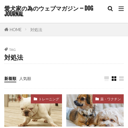
ハビット・スタッキング
ハンドサイン
愛犬家の為のウェブマガジン – DOG
ハンドターゲット
ハードアイ
ハーネス
JOURNAL
バケツゲーム
バランス
バランス感覚
HOME
対処法
バリアフリー
バリア機能
バロメーター
パテラ
パニック
パニック状態
TAG
パニック障害
パピー
パピーブルー
対処法
パピーリフト
パルボウイルス
パン
パンティング
パーソナルスペース
新着順
人気順
パートナーシップ
ヒコーキ耳
ヒート
ビタミンE
ピッチ
ファインド・イット
トレーニング
薬・ワクチン
フィアフリー
フィラリア
フィラリア予防
フィラリア症
フィードバック
フェッチプレイ
フケ
フラストレーション