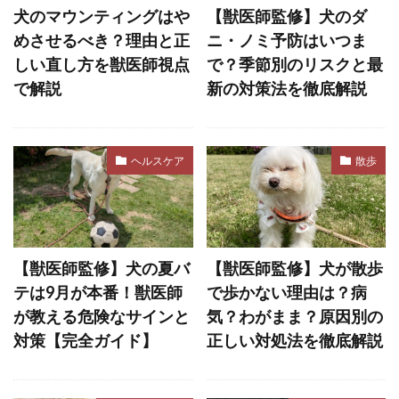
フリスビー
フリーズ
フロントクリップ
犬のマウンティングはや
【獣医師監修】犬のダ
フロントクリップハーネス
フローディング
めさせるべき？理由と正
ニ・ノミ予防はいつま
しい直し方を獣医師視点
で？季節別のリスクと最
フローリング
フード
フードアレルギー
で解説
新の対策法を徹底解説
ブドウ
ブドウ膜炎
ブラッシング
プレイセラピー
プレイバウ
プレウォッシュ
プレッシャー
ヘルスケア
散歩
プロバイオティクス
ヘソ天
ヘルスケア
ヘルニア
ベッド
ベッドメイキング
ベッドメーキング
ベリーアップ
ベロ
【獣医師監修】犬の夏バ
【獣医師監修】犬が散歩
ペインポイント
ペットカメラ
テは9月が本番！獣医師
で歩かない理由は？病
ペットカート
ペットゲート
が教える危険なサインと
気？わがまま？原因別の
ペットシッター
ペットシーツ
対策【完全ガイド】
正しい対処法を徹底解説
ペットフード安全法
ペット旅行
ホエールアイ
ホリホリ
ホルモン