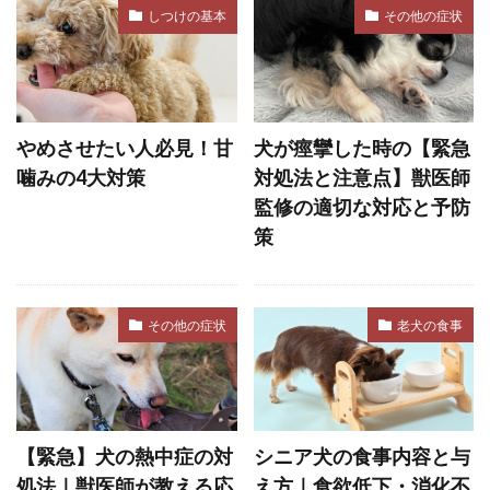
しつけの基本
その他の症状
ホルモンバランス
ホームケア
ボディコンディションスコア
ボディランゲージ
ボディーランゲージ
ポイント
ポジティブ
やめさせたい人必見！甘
犬が痙攣した時の【緊急
噛みの4大対策
対処法と注意点】獣医師
ポジティブトレーニング
ポジティブループ
監修の適切な対応と予防
ポジティブ・トレーニング
策
ポジティブ・リインフォースメント
ポジティブ強化
マウンティング
マズル
その他の症状
老犬の食事
マズルコントロール
マダニ
マッサージ
マテ
マナー
マナーウェア
マナーベルト
マネジメント
マラセチア
マンション
マンション暮らし
マーカー
【緊急】犬の熱中症の対
シニア犬の食事内容と与
マーキング
ミクロフィリア
処法｜獣医師が教える応
え方｜食欲低下・消化不