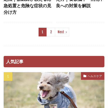
急処置と危険な症状の見
良への対策を解説
ミックストコフェロール
メカニズム
分け方
メッセージ
メリット
メンタル
メンタルケア
モンローウォーク
ユーストレス
ライフスタイル
1
2
Next
ライフステージ
ライム病
ラダーオブアグレッション
ラダー・オブ・アグレッション
リスク
人気記事
リスクヘッジ
リズム
リソースガーディング
リダイレクション
ヘルスケア
リップラッキング
リハビリ
リラックス
リーシュリアクティビティ
リーダー
リーダーウォーク
リード
リードショック
リードトレーニング
リード・ディップ