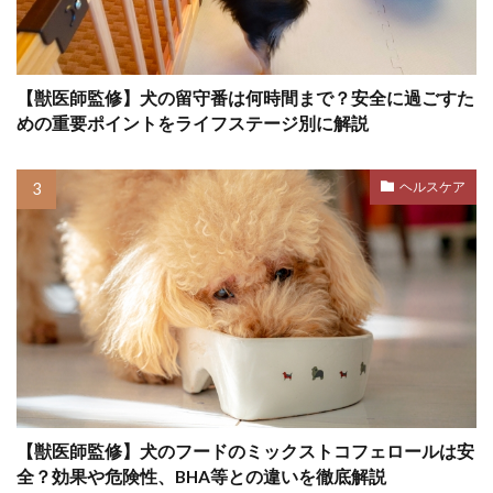
吠える
吠える原因
吠える理由
吠え対策
吠え癖
味付け
呼び戻し
呼吸
呼吸器疾患
咬傷事故
咬合抑制
【獣医師監修】犬の留守番は何時間まで？安全に過ごすた
咳
品質
唸り
唸る
問診
めの重要ポイントをライフステージ別に解説
問題
問題行動
問題行動管理
嘔吐
ヘルスケア
嘔吐・下痢
嘔吐下痢
噛みつき
噛みつき事故
噛み癖
噛む
回復ごはん
回数
困りごと
在宅避難
地熱
垂れ耳
基本トレーニング
基準値
基準量
基礎代謝
基礎疾患
報酬
報酬トレーニング
報酬ベース
声
変化
変形性脊椎症
夏
【獣医師監修】犬のフードのミックストコフェロールは安
夏バテ
夏休み
夏日
夏服
夕方
全？効果や危険性、BHA等との違いを徹底解説