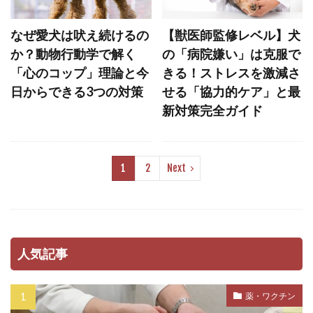
兆候
先住犬
先住犬ファースト
なぜ愛犬は吠え続けるの
【獣医師監修レベル】犬
先天性
先天性疾患
光る首輪
免疫
か？動物行動学で解く
の「病院嫌い」は克服で
免疫力
免疫定価
全身運動
共働き
「心のコップ」理論と今
きる！ストレスを激減さ
具材
内科治療
内科療法
内臓疾患
日からできる3つの対策
せる「協力的ケア」と最
新対策完全ガイド
再発防止
冬
冬備え
冬太り
冬季
冷却
冷却グッズ
冷暖房
処置
出費
分化強化
分散型睡眠
1
2
Next
分泌性流涙
分離
分離不安
分離不安対策
分離不安症
分離不安障害
切り替え
初期サイン
初期症状
刺激
刺激不足
前庭疾患
前立腺肥大
人気記事
副交感神経
副作用
副反応
加齢
薬・ワクチン
効果
動物用医薬品
動物病院