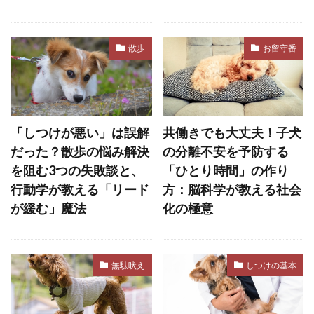
伸縮リード
低カロリー
低脂肪
低脂肪フード
住環境
体力
体型
散歩
お留守番
体温
体温上昇
体温維持
体温調整
体温調節
体罰
体臭
体調不良
体調変化
体調管理
体質
体質改善
「しつけが悪い」は誤解
共働きでも大丈夫！子犬
体重
体重増加
体重減少
体重管理
だった？散歩の悩み解決
の分離不安を予防する
使い分け
侵入防止
便
便秘
を阻む3つの失敗談と、
「ひとり時間」の作り
便通
保存方法
保湿
保湿ケア
行動学が教える「リード
方：脳科学が教える社会
が緩む」魔法
化の極意
保湿剤
保護犬
保険
信頼
信頼構築
信頼関係
偏食
健康
健康チェック
健康リスク
健康寿命
無駄吠え
しつけの基本
健康状態
健康管理
健康維持
健康診断
備蓄
僧帽弁閉鎖不全症