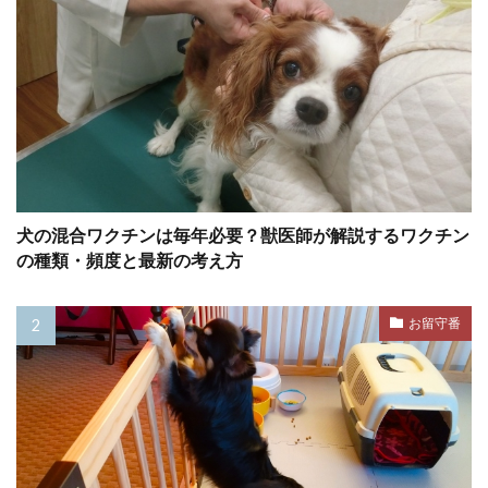
動物病院 選び方
動物福祉
動物行動学
匂い
匂い嗅ぎ
化学療法
医学的要因
医療費
医薬品
協力的ケア
危険
危険な食べ物
危険度
危険性
原因
原因別
原材料
原材料表示
去勢
去勢手術
反応性
反抗
反撃
犬の混合ワクチンは毎年必要？獣医師が解説するワクチン
反省
受忍限度
受診
受診目安
の種類・頻度と最新の考え方
口
口内
口腔内
口腔内腫瘍
口臭
口臭予防
口輪
古典的条件付け
お留守番
叱らない
叱り方
叱る
合併症
合成
同伴避難
同期
同行避難
名前呼び
吐き戻し
吐出
吐瀉物
向き不向き
吠え
吠えの直し方