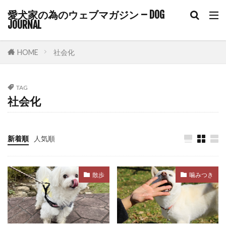
ユーストレス
ライフスタイル
愛犬家の為のウェブマガジン – DOG
ライフステージ
ライム病
JOURNAL
ラダーオブアグレッション
HOME
社会化
ラダー・オブ・アグレッション
リスク
リスクヘッジ
リズム
TAG
リソースガーディング
リダイレクション
社会化
リップラッキング
リハビリ
リラックス
リーシュリアクティビティ
リーダー
新着順
人気順
リーダーウォーク
リード
リードショック
リードトレーニング
リード・ディップ
リード反応性
ルテイン
ルースリード
散歩
噛みつき
ルーティン
ルール
レジャー
レトリープ
レプトスピラ
レム睡眠
レントゲン
レントゲン検査
ワクチン