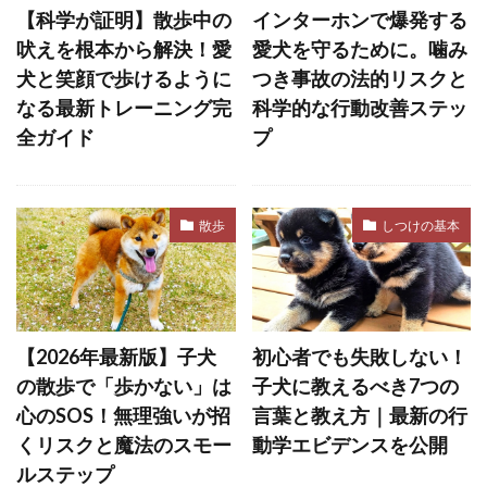
【科学が証明】散歩中の
インターホンで爆発する
ワクチンプログラム
ワクチン接種
吠えを根本から解決！愛
愛犬を守るために。噛み
ワンツー・ルーティン
一時預かり
一貫性
犬と笑顔で歩けるように
つき事故の法的リスクと
なる最新トレーニング完
科学的な行動改善ステッ
上下関係
下痢
不在時間
不安
全ガイド
プ
不安・恐怖
不安感
不安障害
不快感
不調
不足
与え方
中毒
中毒症状
丸飲み
主従関係
主食
散歩
しつけの基本
乳がん
乳腺炎
乳腺腫瘍
乾燥
乾燥肌
予防
予防医療
予防接種
予防法
予防注射
予防策
予防薬
【2026年最新版】子犬
初心者でも失敗しない！
事故
二次感染
交換トレーニング
の散歩で「歩かない」は
子犬に教えるべき7つの
人獣共通感染症
人畜共通感染症
介護
心のSOS！無理強いが招
言葉と教え方｜最新の行
くリスクと魔法のスモー
動学エビデンスを公開
代替行動
代替避難方法
代謝異常
ルステップ
以心伝心
休憩
会陰ヘルニア