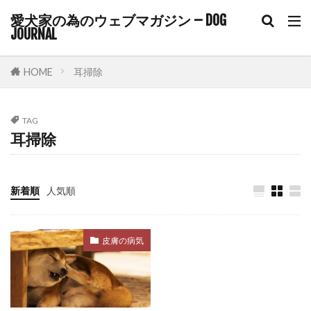
コアワクチン
コマンド
愛犬家の為のウェブマガジン – DOG
JOURNAL
コマンドトレーニング
コミュニケーション
コルチゾール
コンクリート
コントロール
HOME
耳掃除
ゴミ箱
サイトポイント
サイン
サプリ
サプリメント
サポート
TAG
サマーカット
サーキュレーター
サークル
耳掃除
サークル配置
シニア
シニアライフ
シニア期
シニア犬
シニア犬用フード
新着順
人気順
シャンプー
シングルコート
ジステンパー
スイッチ
スカベンジャー
スキップ
皮膚の病気
スキンケア
スキンシップ
スクワット
スケーリング
ステップ
ステロイド
ストレス
ストレスケア
ストレスサイン