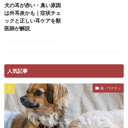
ストレスホルモン
ストレス発散
犬の耳が赤い・臭い原因
ストレス管理
ストレス耐性
ストレス解消
は外耳炎かも｜症状チェ
ックと正しい耳ケアを獣
ストレス軽減
スナッフルマット
医師が解説
スニッファリ
スポットタイプ
スポット剤
スモールステップ
セットバック
セミモイストフード
セラミド
セルフグルーミング
セルフチェック
人気記事
セロトニン
セーフティーゾーン
ソフトアイ
ソフトマウス
タイミング
薬・ワクチン
タイムアウト
タンパク質
ダイエット
ダイエットフード
ダニ
ダニ・ノミ
ダブルコート
ダメ
チアノーゼ
チェック
チェックポイント