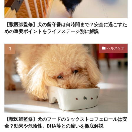
吠える
吠える原因
吠える理由
吠え対策
吠え癖
味付け
呼び戻し
【獣医師監修】犬の留守番は何時間まで？安全に過ごすた
呼吸
呼吸器疾患
咬傷事故
咬合抑制
めの重要ポイントをライフステージ別に解説
咳
品質
唸り
唸る
問診
問題
問題行動
問題行動管理
嘔吐
ヘルスケア
嘔吐・下痢
嘔吐下痢
噛みつき
噛みつき事故
噛み癖
噛む
回復ごはん
回数
困りごと
在宅避難
地熱
垂れ耳
基本トレーニング
基準値
基準量
基礎代謝
基礎疾患
報酬
報酬トレーニング
報酬ベース
声
変化
変形性脊椎症
夏
【獣医師監修】犬のフードのミックストコフェロールは安
全？効果や危険性、BHA等との違いを徹底解説
夏バテ
夏休み
夏日
夏服
夕方