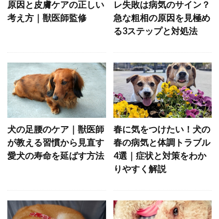
以心伝心
休憩
会陰ヘルニア
原因と皮膚ケアの正しい
レ失敗は病気のサイン？
考え方｜獣医師監修
急な粗相の原因を見極め
伸縮リード
低カロリー
低脂肪
る3ステップと対処法
低脂肪フード
住環境
体力
体型
体温
体温上昇
体温維持
体温調整
体温調節
体罰
体臭
体調不良
体調変化
体調管理
体質
体質改善
体重
体重増加
体重減少
体重管理
使い分け
侵入防止
便
便秘
犬の足腰のケア｜獣医師
春に気をつけたい！犬の
便通
保存方法
保湿
保湿ケア
が教える習慣から見直す
春の病気と体調トラブル
保湿剤
保護犬
保険
信頼
愛犬の寿命を延ばす方法
4選｜症状と対策をわか
りやすく解説
信頼構築
信頼関係
偏食
健康
健康チェック
健康リスク
健康寿命
健康状態
健康管理
健康維持
健康診断
備蓄
僧帽弁閉鎖不全症