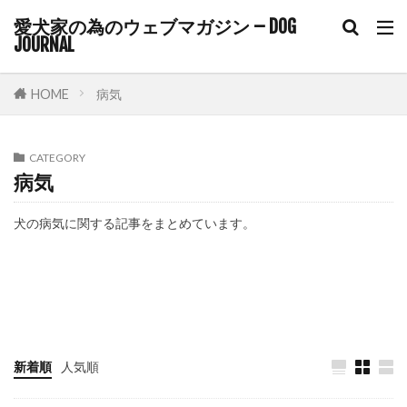
ユーストレス
ライフスタイル
愛犬家の為のウェブマガジン – DOG
JOURNAL
ライフステージ
ライム病
ラダーオブアグレッション
HOME
病気
ラダー・オブ・アグレッション
リスク
リスクヘッジ
リズム
CATEGORY
リソースガーディング
リダイレクション
病気
リップラッキング
リハビリ
リラックス
犬の病気に関する記事をまとめています。
リーシュリアクティビティ
リーダー
リーダーウォーク
リード
リードショック
その他の症状
ダニ・ノミ・寄生虫
内臓系の病気
涙やけ
リードトレーニング
リード・ディップ
皮膚の病気
足腰・関節系の病気
リード反応性
ルテイン
ルースリード
ルーティン
ルール
レジャー
新着順
人気順
レトリープ
レプトスピラ
レム睡眠