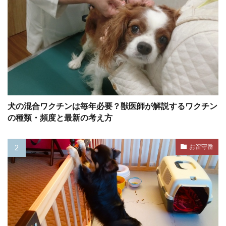
動物病院 選び方
動物福祉
動物行動学
匂い
匂い嗅ぎ
化学療法
医学的要因
医療費
医薬品
協力的ケア
危険
危険な食べ物
危険度
危険性
原因
原因別
原材料
原材料表示
去勢
去勢手術
反応性
反抗
反撃
犬の混合ワクチンは毎年必要？獣医師が解説するワクチン
反省
受忍限度
受診
受診目安
の種類・頻度と最新の考え方
口
口内
口腔内
口腔内腫瘍
お留守番
口臭
口臭予防
口輪
古典的条件付け
叱らない
叱り方
叱る
合併症
合成
同伴避難
同期
同行避難
名前呼び
吐き戻し
吐出
吐瀉物
向き不向き
吠え
吠えの直し方