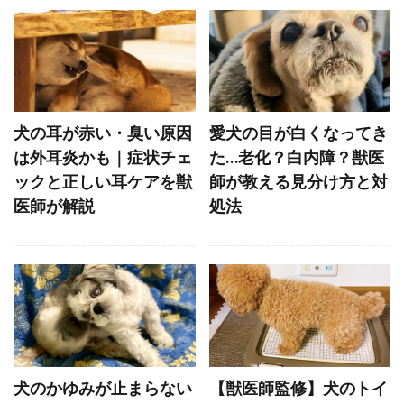
レントゲン
レントゲン検査
ワクチン
ワクチンプログラム
ワクチン接種
ワンツー・ルーティン
一時預かり
一貫性
上下関係
下痢
不在時間
不安
犬の耳が赤い・臭い原因
愛犬の目が白くなってき
不安・恐怖
不安感
不安障害
不快感
は外耳炎かも｜症状チェ
た…老化？白内障？獣医
不調
不足
与え方
中毒
ックと正しい耳ケアを獣
師が教える見分け方と対
中毒症状
丸飲み
主従関係
主食
医師が解説
処法
乳がん
乳腺炎
乳腺腫瘍
乾燥
乾燥肌
予防
予防医療
予防接種
予防法
予防注射
予防策
予防薬
事故
二次感染
交換トレーニング
人獣共通感染症
人畜共通感染症
介護
代替行動
代替避難方法
代謝異常
犬のかゆみが止まらない
【獣医師監修】犬のトイ