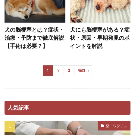
兆候
先住犬
先住犬ファースト
先天性
先天性疾患
光る首輪
免疫
犬の脳梗塞とは？症状・
犬にも脳梗塞がある？症
免疫力
免疫定価
全身運動
共働き
治療・予防まで徹底解説
状・原因・早期発見のポ
具材
内科治療
内科療法
内臓疾患
【手術は必要？】
イントを解説
再発防止
冬
冬備え
冬太り
冬季
冷却
冷却グッズ
冷暖房
1
2
3
Next
処置
出費
分化強化
分散型睡眠
分泌性流涙
分離
分離不安
分離不安対策
分離不安症
分離不安障害
切り替え
初期サイン
初期症状
刺激
人気記事
刺激不足
前庭疾患
前立腺肥大
副交感神経
副作用
副反応
加齢
薬・ワクチン
効果
動物用医薬品
動物病院