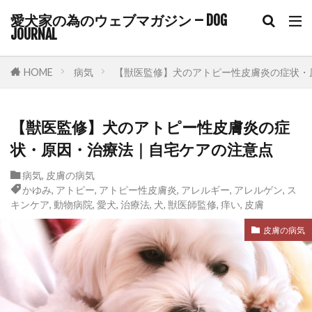
愛犬家の為のウェブマガジン – DOG
JOURNAL
HOME
病気
【獣医監修】犬のアトピー性皮膚炎の症状・
【獣医監修】犬のアトピー性皮膚炎の症
状・原因・治療法｜自宅ケアの注意点
病気
,
皮膚の病気
かゆみ
,
アトピー
,
アトピー性皮膚炎
,
アレルギー
,
アレルゲン
,
ス
キンケア
,
動物病院
,
愛犬
,
治療法
,
犬
,
獣医師監修
,
痒い
,
皮膚
皮膚の病気