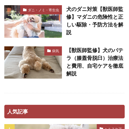
犬のダニ対策【獣医師監
ダニ・ノミ・寄生虫
修】マダニの危険性と正
しい駆除・予防方法を解
説
【獣医師監修】犬のパテ
病気
ラ（膝蓋骨脱臼）治療法
と費用、自宅ケアを徹底
解説
人気記事
ヘルスケア